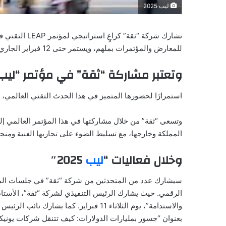
ليب 2025
تشارك شركة “ثق
للمعارض والمؤتمرات بملهم، ويستمر حتى 12 فبراير الجاري.
وتعتبر مشاركة “ثقة” في مؤتمر “ليب 2025
استمرارًا لحضورها المتميز في هذا الحدث التقني العالمي، 
وتسعى “ثقة” من خلال مشاركتها في هذا المؤتمر العالمي إل
المملكة وخارجها، مع تسليط الضوء على تجاربها الغنية ومنجز
وخلال فعاليات “
ليب
2025″
سيشارك عدد من المتحدثين من شركة “ثقة” في جلسات الم
الرقمي. حيث يشارك الرئيس التنفيذي لشركة “ثقة”، الأستاذ 
والاستدامة”، يوم الثلاثاء 11 فبراير. كما
بعنوان “جسور بمليارات الدولارات: كيف تتنقل شركات يوني