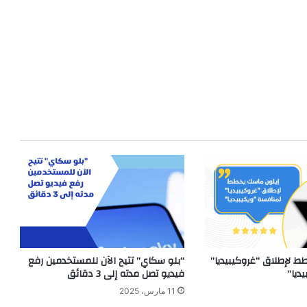
ط لإطلاق “غروكيبيديا”
“بلو سكاي” تتيح الآن للمستخدمين رفع
ديا”
فيديو تصل مدته إلى 3 دقائق
11 مارس، 2025