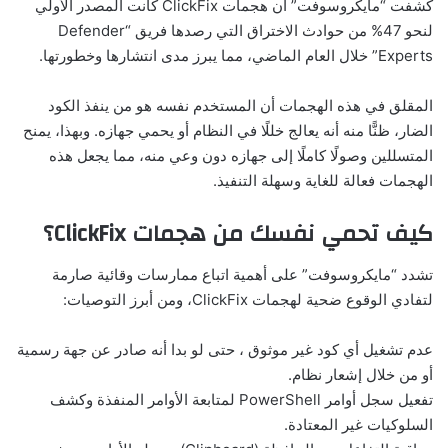
كشفت “مايكروسوفت” أن هجمات ClickFix كانت المصدر الأولي
لنحو 47% من حوادث الاختراق التي رصدها فريق “Defender
Experts” خلال العام الماضي، مما يبرز مدى انتشارها وخطورتها.
المقلق في هذه الهجمات أن المستخدم نفسه هو من ينفذ الكود
الضار، ظنًّا منه أنه يعالج خللًا في النظام أو يحمي جهازه. وبهذا، يمنح
المتسللين وصولًا كاملًا إلى جهازه دون وعي منه، مما يجعل هذه
الهجمات فعالة للغاية وسهلة التنفيذ.
كيف تحمي نفسك من هجمات ClickFix؟
تشدد “مايكروسوفت” على أهمية اتباع ممارسات وقائية صارمة
لتفادي الوقوع ضحية لهجمات ClickFix، ومن أبرز التوصيات:
عدم تشغيل أي كود غير موثوق ، حتى لو بدا أنه صادر عن جهة رسمية
أو من خلال إشعار نظام.
تفعيل سجل أوامر PowerShell لمتابعة الأوامر المنفذة وكشف
السلوكيات غير المعتادة.