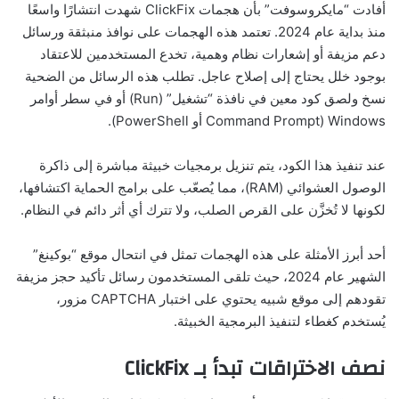
أفادت “مايكروسوفت” بأن هجمات ClickFix شهدت انتشارًا واسعًا
منذ بداية عام 2024. تعتمد هذه الهجمات على نوافذ منبثقة ورسائل
دعم مزيفة أو إشعارات نظام وهمية، تخدع المستخدمين للاعتقاد
بوجود خلل يحتاج إلى إصلاح عاجل. تطلب هذه الرسائل من الضحية
نسخ ولصق كود معين في نافذة “تشغيل” (Run) أو في سطر أوامر
Windows (Command Prompt أو PowerShell).
عند تنفيذ هذا الكود، يتم تنزيل برمجيات خبيثة مباشرة إلى ذاكرة
الوصول العشوائي (RAM)، مما يُصعّب على برامج الحماية اكتشافها،
لكونها لا تُخزَّن على القرص الصلب، ولا تترك أي أثر دائم في النظام.
أحد أبرز الأمثلة على هذه الهجمات تمثل في انتحال موقع “بوكينغ”
الشهير عام 2024، حيث تلقى المستخدمون رسائل تأكيد حجز مزيفة
تقودهم إلى موقع شبيه يحتوي على اختبار CAPTCHA مزور،
يُستخدم كغطاء لتنفيذ البرمجية الخبيثة.
نصف الاختراقات تبدأ بـ ClickFix