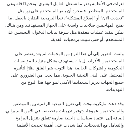
ثغرات في الأنظمة بقدر ما تستغل العامل البشري، وتحديدًا قلة وعي
المستخدم بالمخاطر. فبمجرد أن ينقر المستخدم على زر مثل
“تحديث الآن” أو “إصلاح المشكلة”، تبدأ البرمجية الضارة بالعمل، ما
يمنح المهاجمين صلاحيات واسعة على الجهاز المستهدف. ومن هناك،
يمكن تنفيذ عمليات معقدة مثل سرقة بيانات الدخول، التجسس على
المستخدم، أو حتى تثبيت برمجيات الفدية.
ولفت التقرير إلى أن هذا النوع من الهجمات لم يعد يقتصر على
المستخدمين الأفراد، بل بات يستهدف بشكل متزايد المؤسسات
الحكومية والشركات الخاصة. هذا التوجه يثير القلق نظرًا لتأثيره
المحتمل على البنى التحتية الحيوية، مما يجعل من الضروري على
جميع الجهات تعزيز استعدادها الأمني لمواجهة هذا النوع من
التهديدات.
وقد دعت مايكروسوفت إلى تعزيز التوعية الرقمية بين الموظفين
والمستخدمين عمومًا، وتوفير تدريبات متخصصة في الأمن السيبراني،
إضافة إلى اعتماد سياسات داخلية صارمة تتعلق بتنزيل البرامج
والتعامل مع التحديثات. كما شددت على أهمية تحديث الأنظمة