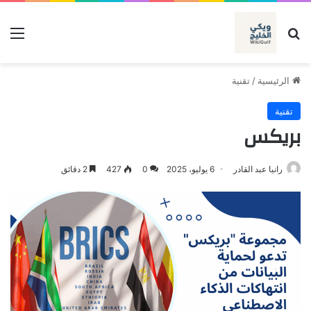
بحث عن
الق
الرئيسية
/
تقنية
تقنية
بريكس
رانيا عبد القادر
6 يوليو، 2025
0
427
2 دقائق