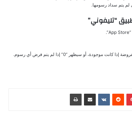
 لم يتم سداد رسومها.
بيق “تليفوني”
بينتيريست
مشاركة عبر البريد
طباعة