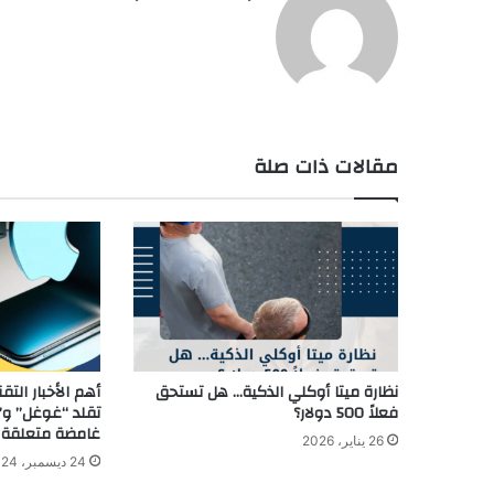
مقالات ذات صلة
نظارة ميتا أوكلي الذكية… هل تستحق
أهم الأخبار التق
فعلاً 500 دولار؟
تقلد “غوغل” و”ص
غامضة متعلقة بـ en
26 يناير، 2026
24 ديسمبر، 2024