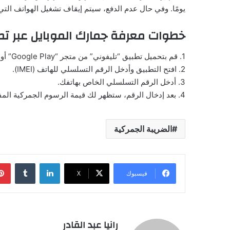
يومًا. وفي حال عدم الدفع، سيتم إيقاف تشغيل الهواتف التي
خطوات معرفة جمارك الموبايل عبر تط
1. قم بتحميل تطبيق “تليفوني” من متجر “Google Play” أو “App Store”.
2. افتح التطبيق وأدخل الرقم التسلسلي للهاتف (IMEI).
3. أدخل الرقم التسلسلي الخاص بهاتفك.
4. بعد إدخال الرقم، ستظهر لك قيمة الرسوم الجمركية المفروضة إذا كانت موجودة، أو سيظهر “0” إذا لم يتم فرض أي رسوم.
الضريبة الجمركية
لينكدإن
فيسبوك
‫X
رانيا عبد القادر