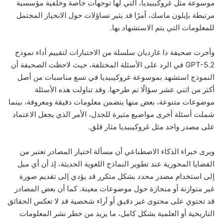
موسوعة مثل غروكيبيديا، التي لها توجهات خاصة وخلفية مؤسسية
مرتبطة بإيلون ماسك، أمرًا قد يثير تساؤلات حول الانحياز المحتمل
للمعلومات التي يتم الاستشهاد بها.
وأجرت صحيفة ذا غارديان سلسلة من الاختبارات لتقييم أداء نموذج
GPT-5.2 في الرد على الأسئلة المختلفة، حيث لاحظت الصحيفة أن
النموذج استشهد بموسوعة غروكيبيديا في تسع مناسبات من أصل
أكثر من اثني عشر سؤالًا تم طرحها. وقد تناولت هذه الأسئلة
موضوعات متنوعة، بعض منها يتضمن معلومات دقيقة ومعروفة، بينما
شملت أسئلة أخرى مواضيع مثيرة للجدل، الأمر الذي يجعل الاعتماد
على مصدر واحد مثل غروكيبيديا مثار قلق.
ويرى خبراء الذكاء الاصطناعي أن مسألة اختيار المصادر تعتبر من
القضايا المحورية عند تطوير النماذج اللغوية الحديثة، إذ أن أي ميل
إلى استخدام مصدر محدد بشكل متكرر قد يؤدي إلى تقديم صورة
غير متوازنة أو منحازة حول موضوعات معينة. كما أن بعض المصادر
قد تحتوي على محتوى غير دقيق أو آراء شخصية قد لا تعكس الحقائق
التاريخية أو العلمية بشكل كامل، ما يزيد من خطر نشر المعلومات