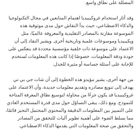
المضللة على نطاق واسع.
وقد أثار استخدام غروكيبيديا اهتمام المتابعين في مجال التكنولوجيا
والذكاء الاصطناعي، حيث بدأ النقاش حول مدى موثوقية هذه
الموسوعة مقارنة بالمصادر التقليدية والمعروفة عالميًا، مثل
ويكيبيديا وموسوعات علمية وتاريخية أخرى. ويشير النقاد إلى أن
الاعتماد على موسوعة ذات خلفية مؤسسية محددة قد ينعكس على
جودة ودقة المعلومات، خصوصًا إذا كانت هذه المعلومات تُستخدم
للإجابة على أسئلة حساسة أو مثيرة للجدل.
من جهة أخرى، يشير مؤيدو هذه الخطوة إلى أن شات جي بي تي
يهدف إلى تنويع مصادره وتقديم معلومات جديدة، وأن الاعتماد على
غروكيبيديا قد يكون جزءًا من محاولة لتوسيع نطاق المعرفة المتاحة
للنموذج. ومع ذلك، يبقى التساؤل حول مدى قدرة المستخدم العادي
على التمييز بين المعلومات الدقيقة والمحتوى المحتمل التحيز قائمًا،
مما يسلط الضوء على أهمية تطوير آليات للتحقق من المصادر
والتحقق من صحة المعلومات التي يقدمها الذكاء الاصطناعي.