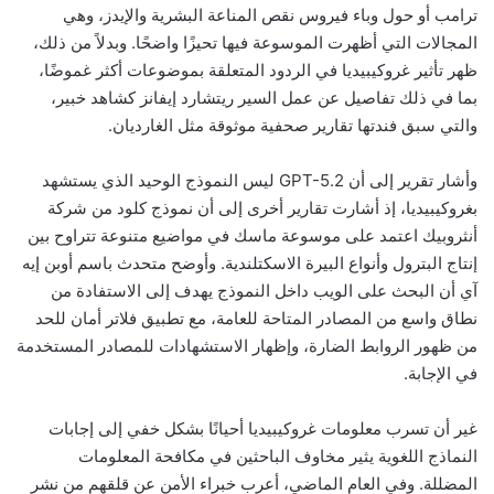
ترامب أو حول وباء فيروس نقص المناعة البشرية والإيدز، وهي
المجالات التي أظهرت الموسوعة فيها تحيزًا واضحًا. وبدلاً من ذلك،
ظهر تأثير غروكيبيديا في الردود المتعلقة بموضوعات أكثر غموضًا،
بما في ذلك تفاصيل عن عمل السير ريتشارد إيفانز كشاهد خبير،
والتي سبق فندتها تقارير صحفية موثوقة مثل الغارديان.
وأشار تقرير إلى أن GPT-5.2 ليس النموذج الوحيد الذي يستشهد
بغروكيبيديا، إذ أشارت تقارير أخرى إلى أن نموذج كلود من شركة
أنثروبيك اعتمد على موسوعة ماسك في مواضيع متنوعة تتراوح بين
إنتاج البترول وأنواع البيرة الاسكتلندية. وأوضح متحدث باسم أوبن إيه
آي أن البحث على الويب داخل النموذج يهدف إلى الاستفادة من
نطاق واسع من المصادر المتاحة للعامة، مع تطبيق فلاتر أمان للحد
من ظهور الروابط الضارة، وإظهار الاستشهادات للمصادر المستخدمة
في الإجابة.
غير أن تسرب معلومات غروكيبيديا أحيانًا بشكل خفي إلى إجابات
النماذج اللغوية يثير مخاوف الباحثين في مكافحة المعلومات
المضللة. وفي العام الماضي، أعرب خبراء الأمن عن قلقهم من نشر