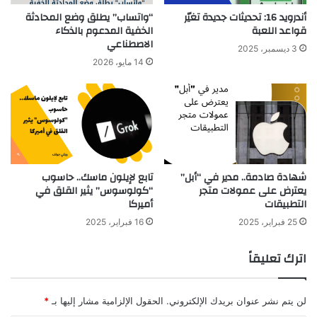
أندرويد 16: تحديثات جديدة تغيّر
“واتساب” يطلق وضع المحادثة
قواعد اللعبة
الخفية المدعوم بالذكاء
الاصطناعي
3 ديسمبر، 2025
14 مايو، 2026
شهادة صادمة.. مدير في “أبل”
تابع لإيلون ماسك.. حاسوب
يعترض على عمولات متجر
“كولوسوس” يثير القلق في
التطبيقات
أميركا
25 فبراير، 2025
16 فبراير، 2025
اترك تعليقاً
لن يتم نشر عنوان بريدك الإلكتروني.
الحقول الإلزامية مشار إليها بـ
*