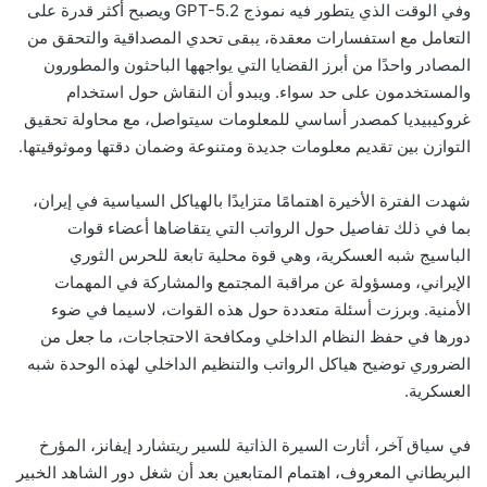
وفي الوقت الذي يتطور فيه نموذج GPT-5.2 ويصبح أكثر قدرة على
التعامل مع استفسارات معقدة، يبقى تحدي المصداقية والتحقق من
المصادر واحدًا من أبرز القضايا التي يواجهها الباحثون والمطورون
والمستخدمون على حد سواء. ويبدو أن النقاش حول استخدام
غروكيبيديا كمصدر أساسي للمعلومات سيتواصل، مع محاولة تحقيق
التوازن بين تقديم معلومات جديدة ومتنوعة وضمان دقتها وموثوقيتها.
شهدت الفترة الأخيرة اهتمامًا متزايدًا بالهياكل السياسية في إيران،
بما في ذلك تفاصيل حول الرواتب التي يتقاضاها أعضاء قوات
الباسيج شبه العسكرية، وهي قوة محلية تابعة للحرس الثوري
الإيراني، ومسؤولة عن مراقبة المجتمع والمشاركة في المهمات
الأمنية. وبرزت أسئلة متعددة حول هذه القوات، لاسيما في ضوء
دورها في حفظ النظام الداخلي ومكافحة الاحتجاجات، ما جعل من
الضروري توضيح هياكل الرواتب والتنظيم الداخلي لهذه الوحدة شبه
العسكرية.
في سياق آخر، أثارت السيرة الذاتية للسير ريتشارد إيفانز، المؤرخ
البريطاني المعروف، اهتمام المتابعين بعد أن شغل دور الشاهد الخبير