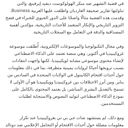
في قضية التشهير ضد منكر الهولوكوست ديفيد إيرفينغ، والتي
تناولتها تقارير صحيفة الغارديان واطلعت عليها العربية Business.
وقدمت هذه القضية مثالًا واضحًا على الدور الحيوي للخبراء في فضح
التزوير التاريخي والإنكار المتعمد للأحداث التاريخية، مؤكدين أهمية
المصداقية والدقة في التعامل مع السجلات التاريخية.
وفي مجال التكنولوجيا والموسوعات الإلكترونية، أُطلقت موسوعة
غروكيبيديا في أكتوبر، وهي منصة تعتمد على الذكاء الاصطناعي
لإنشاء محتوى موسوعي مشابه لويكيبيديا، لكنها واجهت انتقادات
بسبب ترويجها أحيانًا لروايات يمينية متطرفة، بما في ذلك معلومات
حول أحداث اقتحام الكابيتول في الولايات المتحدة في السادس من
يناير. ومن أبرز الاختلافات بين غروكيبيديا وويكيبيديا هو أن الأولى لا
تسمح بالتعديل البشري المباشر، بل يعتمد المحتوى بالكامل على
نموذج الذكاء الاصطناعي لتوليد النصوص والاستجابة لطلبات
المستخدمين.
ومع ذلك، لم يستشهد شات جي بي تي بغروكيبيديا عند تكرار
معلومات مضللة حول أحداث الاقتحام أو التحامل الإعلامي ضد دونالد