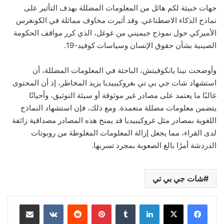
جهات خبيثة لكم هائل من المعلومات المضللة بهدف التأثير على
نماذج الذكاء الاصطناعي. وقد أثيرت مخاوف مماثلة في الكونغرس
الأميركي حول نموذج جيميني من غوغل، الذي كرر مواقف الحكومة
الصينية بشأن حقوق الإنسان وسياسات كوفيد-19.
وأوضحت نينا يانكوفيتش، الباحثة في المعلومات المضللة، أن
استشهاد شات جي بي تي بغروكيبيديا يزيد المخاطر، إذ أن المحتوى
غالبًا ما يعتمد على مصادر غير موثوقة أو سيئة التوثيق، وأحيانًا
يتضمن معلومات مضللة متعمدة. ومع ذلك، فإن استشهاد النماذج
اللغوية بمصادر مثل غروكيبيديا قد يمنح هذه المصادر مصداقية زائفة
لدى القراء، مما يجعل إزالة المعلومات المغلوطة من روبوتات
الدردشة أمرًا بالغ الصعوبة بمجرد تسربها.
شات جي بي تي
لينكدإن
بينتيريست
مشاركة عبر البريد