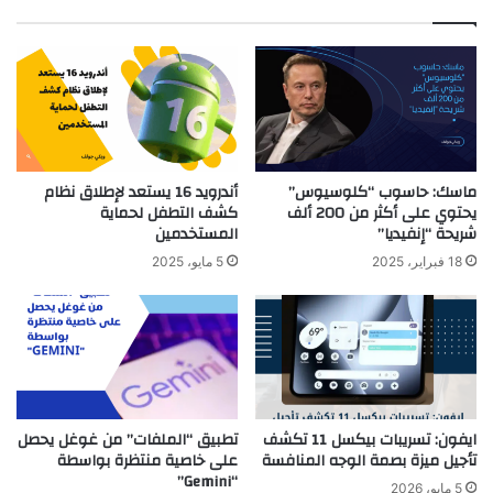
ماسك: حاسوب “كلوسيوس”
أندرويد 16 يستعد لإطلاق نظام
يحتوي على أكثر من 200 ألف
كشف التطفل لحماية
شريحة “إنفيديا”
المستخدمين
18 فبراير، 2025
5 مايو، 2025
ايفون: تسريبات بيكسل 11 تكشف
تطبيق “الملفات” من غوغل يحصل
تأجيل ميزة بصمة الوجه المنافسة
على خاصية منتظرة بواسطة
“Gemini”
5 مايو، 2026