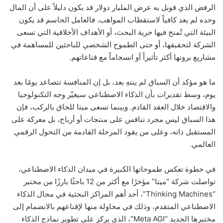
الرفض الذي قوبل به عرض المليار دولار قد يكون دليلاً على أن المال
وحده لم يعد كافياً لاستقطاب المواهب. فالعامل الحاسم قد يكون
البيئة التي تُمنح فيها حرية البحث، أو الأهداف الأخلاقية التي تسعى
الشركة لتحقيقها، أو حتى الطموح الشخصي للباحثين للمساهمة في
مشاريع يرونها أكثر تأثيراً أو انسجاماً مع قناعاتهم.
ما هو مؤكد أن السباق لم ينتهِ بعد، بل إن المنافسة تتصاعد يومًا بعد
يوم، وسط تقديرات بأن الذكاء الاصطناعي سيغيّر وجه التكنولوجيا
والاقتصاد خلال العقد القادم. وبينما تسعى ميتا للحاق بالركب، فإن
هذا السباق ليس مجرد تنافس على منتجات أو أرباح، بل معركة على
المستقبل ذاته، وعلى من يقود المرحلة القادمة من التحول الرقمي
العالمي.
في خطوة تعكس طموحاتها الكبيرة في ميدان الذكاء الاصطناعي،
تواصلت شركة “ميتا” مؤخرًا مع أكثر من 12 باحثًا بارزًا من مختبر
“Thinking Machines”، أحد أهم المراكز البحثية في مجال الذكاء
الاصطناعي المتقدم، وذلك في محاولة منها لإقناعهم بالانضمام إلى
مختبرها الجديد “Meta AGI”، الذي يركز على تطوير نماذج الذكاء