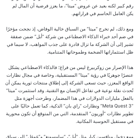
رقم كبير لكنه بعيد عن عروض “ميتا”، ما يعزز فرضية أن المال لم
يكن العامل الحاسم في قراراتهم.
ومع ذلك، لم تخرج “ميتا” من السباق خالية الوفاض، إذ نجحت مؤخرًا
في ضم أحد خبراء الذكاء الاصطناعي من شركة “أبل” ضمن صفقة
تشير إلى أن الشركة ما تزال قادرة على جذب المواهب، لا سيما في
ظل استثماراتها الضخمة وطموحاتها المتنامية.
هذا الإصرار من زوكربيرغ ليس من فراغ؛ فالذكاء الاصطناعي يشكل
عنصرًا جوهريًا في رؤية “ميتا” المستقبلية، وخاصة في مجال نظارات
الواقع المعزز، حيث تسعى الشركة إلى إطلاق منتجات ثورية يمكن أن
تُحدث نقلة نوعية في تفاعل الإنسان مع التقنية. وقد استثمرت “ميتا”
بالفعل مليارات الدولارات في هذا المضمار، وطرحت أجهزة مثل
“Meta Quest 3” ونظارات “راي بان” الذكية، كما تعمل حاليًا على
تطوير نظارات “أوريون” المتقدمة، التي من المتوقع أن تكون محورية
في مستقبل الحوسبة المكانية.
ومع دخول منافسين كبار مثل “أبل”، “سامسونغ” و”غوغل” إلى سباق