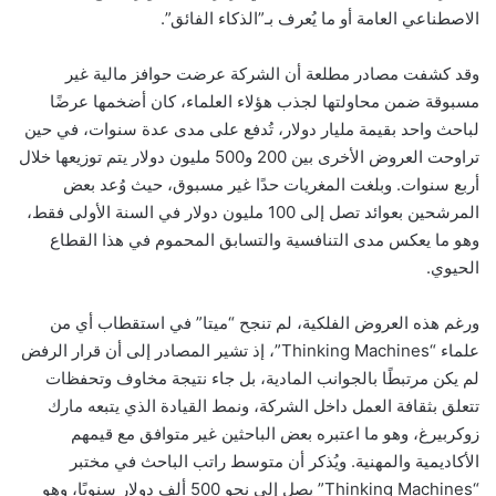
الاصطناعي العامة أو ما يُعرف بـ”الذكاء الفائق”.
وقد كشفت مصادر مطلعة أن الشركة عرضت حوافز مالية غير
مسبوقة ضمن محاولتها لجذب هؤلاء العلماء، كان أضخمها عرضًا
لباحث واحد بقيمة مليار دولار، تُدفع على مدى عدة سنوات، في حين
تراوحت العروض الأخرى بين 200 و500 مليون دولار يتم توزيعها خلال
أربع سنوات. وبلغت المغريات حدًا غير مسبوق، حيث وُعد بعض
المرشحين بعوائد تصل إلى 100 مليون دولار في السنة الأولى فقط،
وهو ما يعكس مدى التنافسية والتسابق المحموم في هذا القطاع
الحيوي.
ورغم هذه العروض الفلكية، لم تنجح “ميتا” في استقطاب أي من
علماء “Thinking Machines”، إذ تشير المصادر إلى أن قرار الرفض
لم يكن مرتبطًا بالجوانب المادية، بل جاء نتيجة مخاوف وتحفظات
تتعلق بثقافة العمل داخل الشركة، ونمط القيادة الذي يتبعه مارك
زوكربيرغ، وهو ما اعتبره بعض الباحثين غير متوافق مع قيمهم
الأكاديمية والمهنية. ويُذكر أن متوسط راتب الباحث في مختبر
“Thinking Machines” يصل إلى نحو 500 ألف دولار سنويًا، وهو