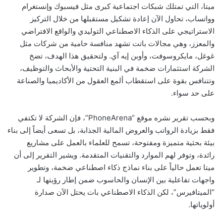
ميتا، التي تمتلك شبكات اجتماعية كبرى مثل فيسبوك وإنستغرام
وواتساب، تحاول الآن إعادة تشكيل مستقبلها من خلال التركيز
الاستراتيجي على الذكاء الاصطناعي التوليدي والواقع الافتراضي
والمعزز، وهي مجالات باتت تشهد منافسة حامية من شركات مثل
غوغل، مايكروسوفت، وأوبن إيه آي. ولتحقيق هذا الهدف، تضخ
الشركة استثمارات ضخمة في البنية التحتية والأبحاث والتوظيف،
وتتنافس بقوة على استقطاب ألمع العقول من الأكاديميا والصناعة
على حد سواء.
وبحسب تقرير نشره موقع “PhoneArena”، فإن الشركة لا تكتفي
فقط بزيادة الرواتب والعروض المالية الجذابة، بل تسعى أيضاً إلى بناء
بيئة بحثية متميزة ومفتوحة، تسمح للعلماء بالعمل على مشاريع
رائدة، وتوفر لهم الموارد والتقنيات المتقدمة. ويشير التقرير إلى أن
ميتا تعمل حالياً على بناء نماذج ذكاء اصطناعي ضخمة، وتطوير
واجهات تفاعلية بين الإنسان والحاسوب ضمن إطار رؤيتها لـ
“الميتافيرس”، لكن الذكاء الاصطناعي بات يحتل الآن صدارة
أولوياتها.