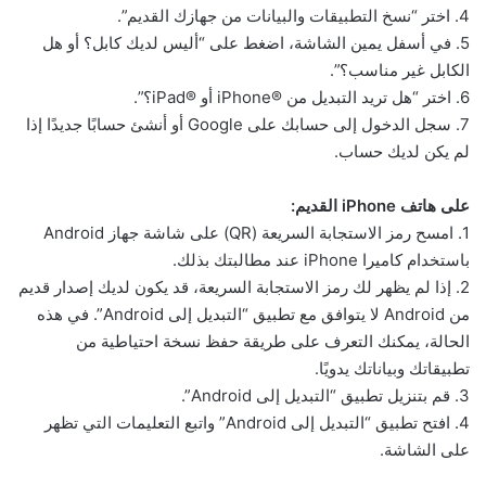
4. اختر “نسخ التطبيقات والبيانات من جهازك القديم”.
5. في أسفل يمين الشاشة، اضغط على “أليس لديك كابل؟ أو هل
الكابل غير مناسب؟”.
6. اختر “هل تريد التبديل من iPhone®‎ أو iPad®‎؟”.
7. سجل الدخول إلى حسابك على Google أو أنشئ حسابًا جديدًا إذا
لم يكن لديك حساب.
على هاتف iPhone القديم:
1. امسح رمز الاستجابة السريعة (QR) على شاشة جهاز Android
باستخدام كاميرا iPhone عند مطالبتك بذلك.
2. إذا لم يظهر لك رمز الاستجابة السريعة، قد يكون لديك إصدار قديم
من Android لا يتوافق مع تطبيق “التبديل إلى Android”. في هذه
الحالة، يمكنك التعرف على طريقة حفظ نسخة احتياطية من
تطبيقاتك وبياناتك يدويًا.
3. قم بتنزيل تطبيق “التبديل إلى Android”.
4. افتح تطبيق “التبديل إلى Android” واتبع التعليمات التي تظهر
على الشاشة.