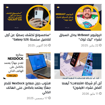
اليوتيوبر MrBeast يدخل السباق
“سامسونغ تكشف رسميًا عن أول
لشراء “تيك توك”
تفاصيل سلسلة Galaxy S26”
22 يناير، 2025
30 أكتوبر، 2025
أبل أم شركة الاتصالات؟ أيهما
لابتوب دون معالج: NexDock تقدم
أفضل لشراء الآيفون؟
جهازًا يعتمد بالكامل على الهاتف
الذكي
11 مايو، 2026
17 ديسمبر، 2025