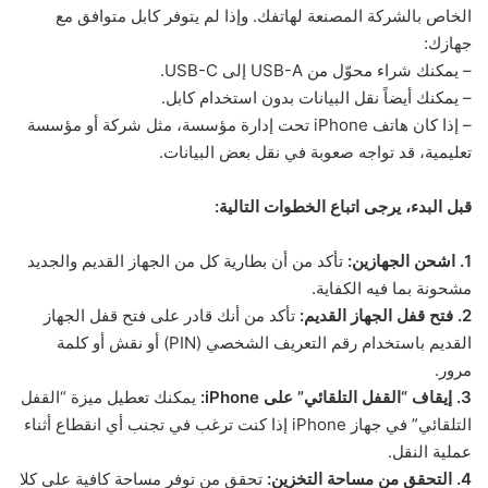
الخاص بالشركة المصنعة لهاتفك. وإذا لم يتوفر كابل متوافق مع
جهازك:
– يمكنك شراء محوّل من USB-A إلى USB-C.
– يمكنك أيضاً نقل البيانات بدون استخدام كابل.
– إذا كان هاتف iPhone تحت إدارة مؤسسة، مثل شركة أو مؤسسة
تعليمية، قد تواجه صعوبة في نقل بعض البيانات.
قبل البدء، يرجى اتباع الخطوات التالية:
1. اشحن الجهازين:
تأكد من أن بطارية كل من الجهاز القديم والجديد
مشحونة بما فيه الكفاية.
2. فتح قفل الجهاز القديم:
تأكد من أنك قادر على فتح قفل الجهاز
القديم باستخدام رقم التعريف الشخصي (PIN) أو نقش أو كلمة
مرور.
3. إيقاف “القفل التلقائي” على iPhone:
يمكنك تعطيل ميزة “القفل
التلقائي” في جهاز iPhone إذا كنت ترغب في تجنب أي انقطاع أثناء
عملية النقل.
4. التحقق من مساحة التخزين:
تحقق من توفر مساحة كافية على كلا