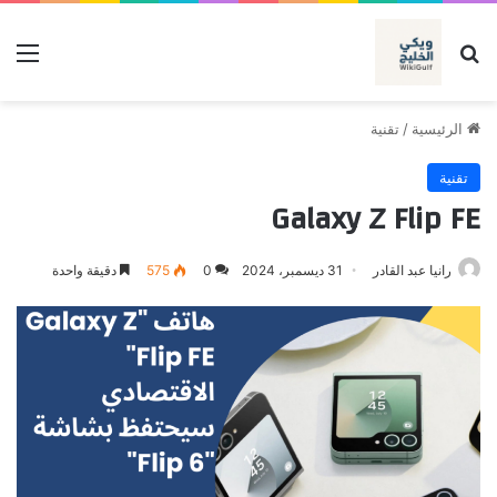
بحث عن
الق
الرئيسية
/
تقنية
تقنية
Galaxy Z Flip FE
رانيا عبد القادر
31 ديسمبر، 2024
0
575
دقيقة واحدة