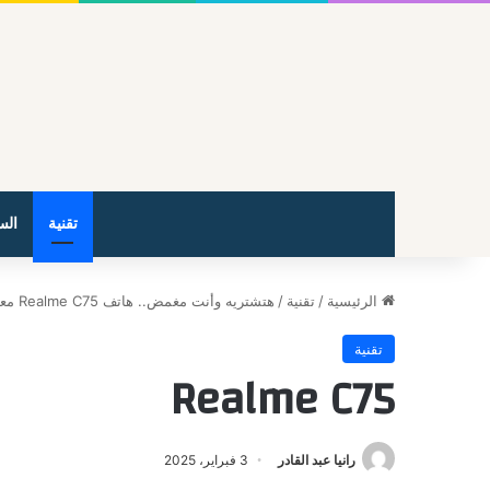
تقنية
الس
الرئيسية
/
تقنية
/
هتشتريه وأنت مغمض.. هاتف Realme C75 معالج قوي وبطارية عملاقة وسعر يناسب الجميع
تقنية
Realme C75
رانيا عبد القادر
3 فبراير، 2025