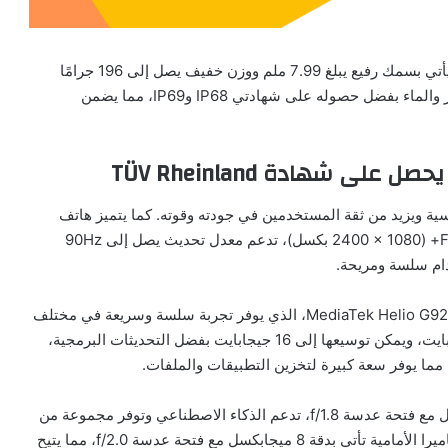
يتميز هاتف Realme C75 4G بتصميم عصري وأنيق، حيث يأتي بسمك رفيع يبلغ 7.99 ملم ووزن خفيف يصل إلى 196 جرامًا
فقط. بالإضافة إلى ذلك، يتمتع الهاتف بمقاومة ممتازة للغبار والماء بفضل حصوله على شهادتي IP68 وIP69، مما يضمن
لى شهادة TÜV Rheinland
سية ويزيد من ثقة المستخدمين في جودته وقوته. كما يتميز هاتف
Realme C75 4G بشاشة كبيرة بحجم 6.72 بوصة بدقة FHD+ (2400 × 1080 بكسل)، تدعم معدل تحديث يصل إلى 90Hz
يتميز هاتف Realme C75 4G بأداء قوي بفضل معالج MediaTek Helio G92 Max، الذي يوفر تجربة سلسة وسريعة في مختلف
الاستخدامات. يأتي الهاتف مزودًا بذاكرة RAM بسعة 8 جيجابايت، ويمكن توسيعها إلى 16 جيجابايت بفضل التحديثات البرمجية،
أما عن الكاميرا، فهو مزود بكاميرا رئيسية بدقة 50 ميجابكسل مع فتحة عدسة f/1.8، تدعم الذكاء الاصطناعي وتوفر مجموعة من
أوضاع التصوير لالتقاط صور رائعة في مختلف الظروف. الكاميرا الأمامية تأتي بدقة 8 ميجابكسل مع فتحة عدسة f/2.0، مما يتيح