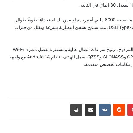
بالنسبة للبطارية، يأتي هاتف Realme C75 4G ببطارية ضخمة بسعة 6000 مللي أمبير، مما يضمن لك استخدامًا طويلًا طوال
اليوم. يدعم الهاتف الشحن السريع بقوة 45 واط عبر منفذ USB Type-C، مما يسمح بشحن البطارية بسرعة ويقلل من فترات
إضافة إلى ذلك، يدعم الهاتف الاتصال بشبكات الجيل الرابع المزدوج، ويتيح سرعات اتصال عالية ومستقرة بفضل دعم Wi-Fi 5
وBluetooth 5.0. كما يدعم تقنيات الملاحة المتقدمة مثل GPS وGLONASS وQZSS. يعمل الهاتف بنظام Android 14 مع واجهة
بينتيريست
مشاركة عبر البريد
طباعة