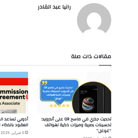
رانيا عبد القادر
مقالات ذات صلة
تحديث جذري في ماسح QR على أندرويد:
أدوبي تساعد ا
تحسينات بصرية وميزات ذكية لهواتف
العقود بالذكاء 
“غوغل”
5 فبراير، 2025