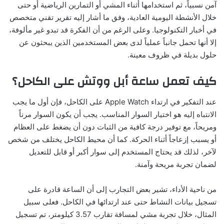
آمن نسبياً، ثم استخدامها أثناء المشي أو التمارين الرياضية أو حتى
خلال الأنشطة اليومية العادية، وفق ما أشار إليه تقرير تقني متخصص
في أخبار التكنولوجيا. وعلى الرغم من أن الفكرة قد تبدو غير مألوفة،
إلا أنها تحمل جانباً عملياً لدى بعض المستخدمين الذين يبحثون عن
حلول بديلة في ظروف معينة.
كيف تعمل ساعة أبل ووتش على الكاحل؟
عند التفكير في ارتداء Apple Watch على الكاحل، فإن أول ما يجب
الانتباه إليه هو اختيار السوار المناسب. يجب أن يكون السوار مرناً
ومريحاً، مع توفير درجة كافية من الثبات دون أن يضغط على العظام
أو يسبب إزعاجاً أثناء الحركة. كما أن محيط الكاحل يختلف من شخص
لآخر، لذلك قد يحتاج المستخدم إلى سوار أكبر أو قابل للتعديل
لضمان تجربة مريحة وآمنة.
من ناحية الأداء، تشير بعض التجارب إلى أن الساعة قادرة على
تسجيل بيانات النشاط حتى عند ارتدائها في الكاحل. فعلى سبيل
المثال، خلال تجربة مشي لمسافة تقارب 3.57 كيلومتر، تم تسجيل