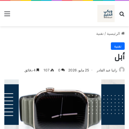
بحث عن
الق
الرئيسية
/
تقنية
تقنية
أبل
رانيا عبد القادر
25 مايو، 2026
0
107
4 دقائق