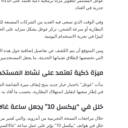
غوغل المستمر لتطوير مزايا برمجية ذكية تعتمد على الذكاء
جذرية في العتاد.
وفي الوقت الذي تسعى فيه العديد من الشركات المصنعة لل
البطارية أو سرعة الشحن، تركز غوغل بشكل متزايد على الحلول
كبيرًا في تجربة الاستخدام اليومية.
ومن المتوقع أن يتم الكشف عن تفاصيل إضافية حول هذه المي
التي تخصصها لإطلاق تقنياتها الحديثة، ما يجعل المستخدمين
ميزة ذكية تعتمد على نشاط المستخد
في إطار سعيها لتقليل استهلاك البطارية، بحسب ما أفاد به موقع “rena
خلل في “بيكسل 10” يجعل ساعة غالاكسي ووتش 8 عديمة الفائدة
خلال مراجعات النسخة التجريبية من أندرويد، والتي تُعتبر م
خلل في هواتف “بيكسل 10” يؤثر على عمل ساعة “غالاكسي ووتش 8″، ما يجعلها غير فعّالة عند الاقتران.