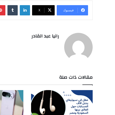
لينكدإن
فيسبوك
‫X
رانيا عبد القادر
مقالات ذات صلة