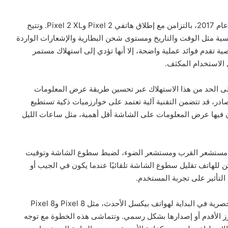
وكانت غوغل قد طرحت خاصية “الشاشة الدائمة” لأول مرة عام 2017، بالتزامن مع إطلاق هاتفي Pixel 2 وPixel 2 XL. وتتيح
سية مثل الوقت والتاريخ ومستوى شحن البطارية والإشعارات الواردة
ة تقدم فوائد عملية واضحة، إلا أنها تؤدي إلى استهلاك مستمر
 الاستخدام المكثف.
 إلى الحد من هذا الاستهلاك عبر تحسين طريقة عرض المعلومات
ر، قد تتضمن التقنية آلية تعتمد على خوارزميات ذكية تستطيع
ون فيها عرض المعلومات على الشاشة أقل أهمية، مثل ساعات الليل
ثل مستشعر القرب ومستشعر الضوء، لضبط سطوع الشاشة وتوقيت
 للهاتف تقليل سطوع الشاشة تلقائيًا عندما يكون في الجيب أو
التأثير على تجربة المستخدم.
من جهة أخرى، تشير التوقعات إلى أن هذه الميزة قد تكون حصرية في البداية لهواتف بيكسل الأحدث، مثل Pixel 8 وPixel 8
لطرز الأقدم أو إصدارها بشكل رسمي. وتتماشى هذه الخطوة مع توجه