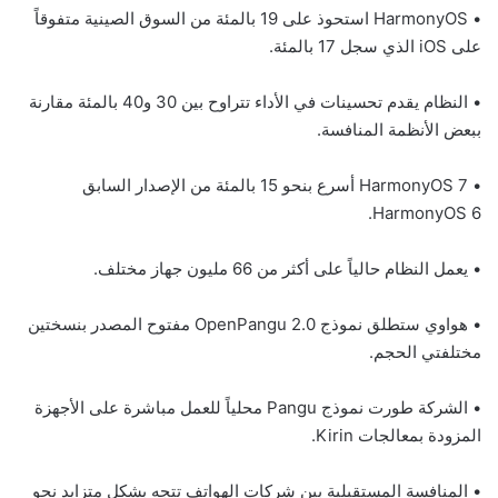
• HarmonyOS استحوذ على 19 بالمئة من السوق الصينية متفوقاً
على iOS الذي سجل 17 بالمئة.
• النظام يقدم تحسينات في الأداء تتراوح بين 30 و40 بالمئة مقارنة
ببعض الأنظمة المنافسة.
• HarmonyOS 7 أسرع بنحو 15 بالمئة من الإصدار السابق
HarmonyOS 6.
• يعمل النظام حالياً على أكثر من 66 مليون جهاز مختلف.
• هواوي ستطلق نموذج OpenPangu 2.0 مفتوح المصدر بنسختين
مختلفتي الحجم.
• الشركة طورت نموذج Pangu محلياً للعمل مباشرة على الأجهزة
المزودة بمعالجات Kirin.
• المنافسة المستقبلية بين شركات الهواتف تتجه بشكل متزايد نحو