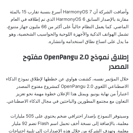
وأضافت الشركة أن HarmonyOS 7 أسرع بنسبة تقارب 15 بالمئة
مقارنة بالإصدار السابق HarmonyOS 6 الذي تم إطلاقه في العام
الماضي. كما يعمل النظام حالياً على أكثر من 66 مليون جهاز متنوع،
تشمل الهواتف الذكية والأجهزة اللوحية والحواسيب الشخصية، وهو
ما يدل على اتساع نطاق استخدامه وانتشاره.
إطلاق نموذج OpenPangu 2.0 مفتوح
المصدر
خلال المؤتمر نفسه، كشفت هواوي عن خططها لإطلاق نموذج الذكاء
الاصطناعي اللغوي OpenPangu 2.0 كمشروع مفتوح المصدر
اعتباراً من نهاية يونيو. ويمثل هذا الإعلان خطوة مهمة نحو تعزيز
التعاون مع مجتمع المطورين والباحثين في مجال الذكاء الاصطناعي.
وسيتوفر النموذج بإصدار احترافي ضخم يحتوي على 505 مليارات
معلمة، بالإضافة إلى نسخة أخف تحمل اسم Flash تضم 92 مليار
معلمة. وتهدف الشركة من خلال هذه الإصدارات إلى تلبية احتياجات