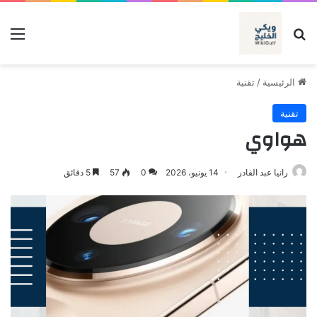
بحث عن
الق
الرئيسية
/
تقنية
تقنية
هواوي
رانيا عبد القادر
14 يونيو، 2026
0
57
5 دقائق