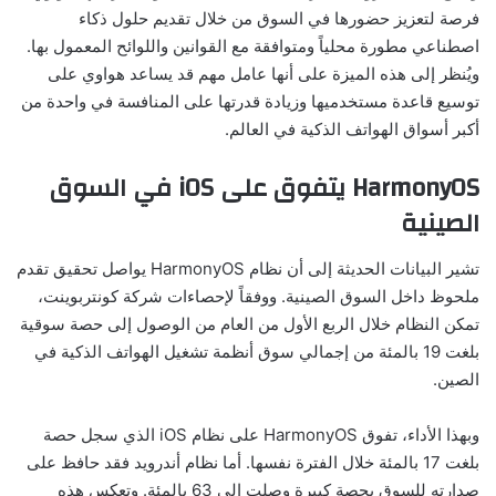
فرصة لتعزيز حضورها في السوق من خلال تقديم حلول ذكاء
اصطناعي مطورة محلياً ومتوافقة مع القوانين واللوائح المعمول بها.
ويُنظر إلى هذه الميزة على أنها عامل مهم قد يساعد هواوي على
توسيع قاعدة مستخدميها وزيادة قدرتها على المنافسة في واحدة من
أكبر أسواق الهواتف الذكية في العالم.
HarmonyOS يتفوق على iOS في السوق
الصينية
تشير البيانات الحديثة إلى أن نظام HarmonyOS يواصل تحقيق تقدم
ملحوظ داخل السوق الصينية. ووفقاً لإحصاءات شركة كونتربوينت،
تمكن النظام خلال الربع الأول من العام من الوصول إلى حصة سوقية
بلغت 19 بالمئة من إجمالي سوق أنظمة تشغيل الهواتف الذكية في
الصين.
وبهذا الأداء، تفوق HarmonyOS على نظام iOS الذي سجل حصة
بلغت 17 بالمئة خلال الفترة نفسها. أما نظام أندرويد فقد حافظ على
صدارته للسوق بحصة كبيرة وصلت إلى 63 بالمئة. وتعكس هذه