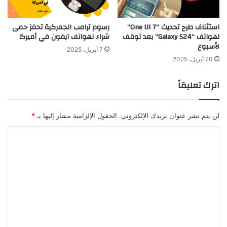
استئناف طرح تحديث “One UI 7”
رسوم ترامب الجمركية تحفز حمى
لهواتف “Galaxy S24” بعد توقف
شراء لهواتف آيفون في أميركا
لأسبوع
7 أبريل، 2025
20 أبريل، 2025
اترك تعليقاً
لن يتم نشر عنوان بريدك الإلكتروني.
الحقول الإلزامية مشار إليها بـ
*
ا
ل
ت
ع
ل
ي
ق