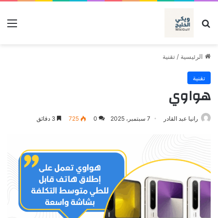
بحث عن
الق
الرئيسية
/
تقنية
تقنية
هواوي
رانيا عبد القادر
7 سبتمبر، 2025
0
725
3 دقائق