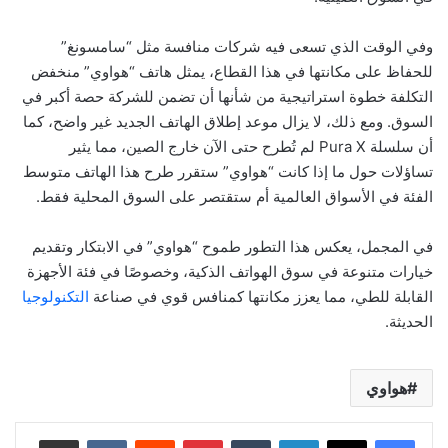
وفي الوقت الذي تسعى فيه شركات منافسة مثل “سامسونغ”
للحفاظ على مكانتها في هذا القطاع، يمثل هاتف “هواوي” منخفض
التكلفة خطوة استراتيجية من شأنها أن تضمن للشركة حصة أكبر في
السوق. ومع ذلك، لا يزال موعد إطلاق الهاتف الجديد غير واضح، كما
أن سلسلة Pura X لم تُطرح حتى الآن خارج الصين، مما يثير
تساؤلات حول ما إذا كانت “هواوي” ستقرر طرح هذا الهاتف متوسط
الفئة في الأسواق العالمية أم ستقتصر على السوق المحلية فقط.
في المجمل، يعكس هذا التطور طموح “هواوي” في الابتكار وتقديم
خيارات متنوعة في سوق الهواتف الذكية، وخصوصًا في فئة الأجهزة
القابلة للطي، مما يعزز مكانتها كمنافس قوي في صناعة
التكنولوجيا
الحديثة.
هواوي
لينكدإن
بينتيريست
مشاركة عبر البريد