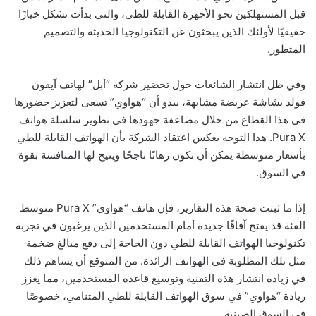
قبل المستهلكين نحو الأجهزة القابلة للطي، والتي بدأت تشكل خيارًا
حقيقيًا لأولئك الذين يبحثون عن التكنولوجيا الحديثة والتصميم
المتطور.
وفي ظل انتشار الشائعات حول تحضير شركة “أبل” لهاتف آيفون
فولد بشاشة عريضة مشابهة، يبدو أن “هواوي” تسعى لتعزيز حضورها
في هذا القطاع من خلال مضاعفة جهودها في تطوير سلسلة هواتف
Pura X. هذا التوجه يعكس اعتقاد الشركة بأن الهواتف القابلة للطي
بأسعار متوسطة يمكن أن تكون رهانًا ناجحًا ويتيح لها المنافسة بقوة
في السوق.
إذا ما ثبتت صحة هذه التقارير، فإن هاتف “هواوي” Pura X متوسط
الفئة قد يفتح آفاقًا جديدة أمام المستخدمين الذين يرغبون في تجربة
تكنولوجيا الهواتف القابلة للطي دون الحاجة إلى دفع مبالغ ضخمة
مثل تلك المطلوبة في الهواتف الرائدة. من المتوقع أن يساهم ذلك
في زيادة انتشار هذه التقنية وتوسيع قاعدة المستخدمين، مما يعزز
ريادة “هواوي” في سوق الهواتف القابلة للطي المتنامي، خصوصًا
في السوق الصينية.