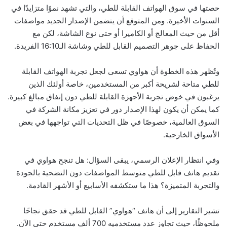
حصتها في سوق الهواتف القابلة للطي، والتي تشهد نموًا متزايدًا في
السنوات الأخيرة. ومن المتوقع أن يتضمن الإصدار الجديد مواصفات
أقل من حيث المعالج أو الكاميرا أو حتى نوع الشاشة، لكن مع
الحفاظ على جوهر التصميم القابل للطي وشاشة الـ16:10 الفريدة.
وتُظهر هذه الخطوة أن هواوي تسعى لجعل تجربة الهواتف القابلة
للطي متاحة لشريحة أكبر من المستخدمين، خاصة أولئك الذين
يرغبون في خوض تجربة الأجهزة القابلة للطي دون إنفاق مبالغ كبيرة.
كما يمكن أن يكون لهذا الإصدار دور في تعزيز مكانة الشركة في
السوق العالمية، خصوصًا في ظل التحديات التي تواجهها في بعض
الأسواق الخارجية.
وفي انتظار الإعلان الرسمي، يبقى السؤال: هل تنجح هواوي في
تقديم هاتف قابل للطي متوسط المواصفات دون التضحية بالجودة
والتجربة المتميزة؟ هذا ما ستكشفه الأسابيع أو الأشهر القادمة.
تشير التقارير إلى أن هاتف “هواوي” القابل للطي قد حقق نجاحًا
ملحوظًا، حيث تجاوز عدد مستخدميه 700 ألف مستخدم حتى الآن.