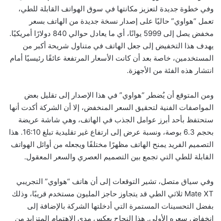
وفي خطوة جديدة لتعزيز مكانتها في سوق الهواتف القابلة للطي،
تعمل “هواوي” حاليًا على إصدار نسخة جديدة من الهاتف بسعر
مخفض يصل إلى 5999 يوانًا، أي ما يعادل حوالي 840 دولارًا أمريكيًا.
يهدف هذا التخفيض إلى جعل الهاتف في متناول شريحة أكبر من
المستخدمين، خاصة بعد أن كانت الأسعار المرتفعة عائقًا رئيسيًا أمام
انتشار هذه الفئة من الأجهزة.
ومن المتوقع أن يُضطر “هواوي” في هذا الإصدار إلى تقليل بعض
المواصفات الفنية لتحقيق السعر المنخفض، إلا أن الشركة أكدت أنها
ستحتفظ بأحد أبرز عوامل الجذب في الهاتف، وهي شاشة عريضة
بحجم 6.3 بوصة، ونسبة عرض إلى ارتفاع غير تقليدية تبلغ 16:10. هذا
التصميم الفريد يمنح الهاتف مظهرًا مختلفًا ويجعله من أوائل الهواتف
القابلة للطي التي تجمع بين التصميم العصري والسعر المعقول.
وفي سياق متصل، تشير التوقعات إلى أن هاتف “هواوي” التجريبي
Mate XT ثلاثي الطي قد يتجاوز حاجز المليون مستخدم قريبًا، وذلك
بفضل التحسينات المستمرة التي أدخلتها الشركة بالإضافة إلى
انخفاض سعره الأولي. هذا النجاح يعكس مدى الاهتمام المتزايد من