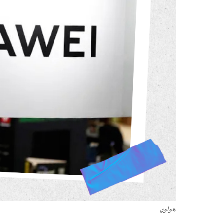
هواوي