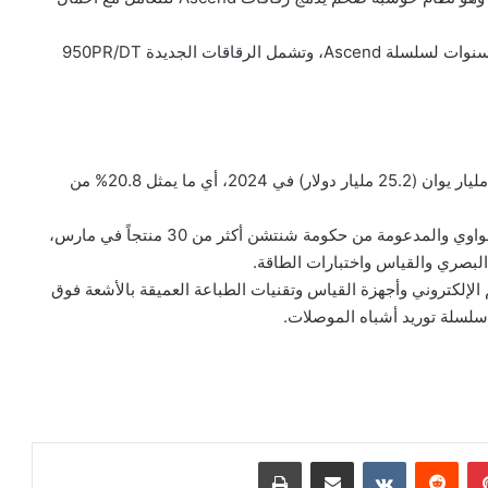
وفي سبتمبر، كشفت الشركة عن خريطة طريق تمتد لثلاث سنوات لسلسلة Ascend، وتشمل الرقاقات الجديدة 950PR/DT
وصل إجمالي إنفاق هواوي على البحث والتطوير إلى 179.7 مليار يوان (25.2 مليار دولار) في 2024، أي ما يمثل 20.8% من
وفي خطوة ذات صلة، أطلقت شركة SiCarrier المرتبطة بهواوي والمدعومة من حكومة شنتشن أكثر من 30 منتجاً في مارس،
بصري والقياس واختبارات الطاقة.
لإلكتروني وأجهزة القياس وتقنيات الطباعة العميقة بالأشعة فوق
 سلسلة توريد أشباه الموصلات.
بينتيريست
مشاركة عبر البريد
طباعة