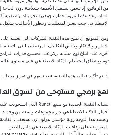
ومن الجوانب المهمة في هذه التقنية أنها توفر مرونة عالية
من الرقائق، إذ تسمح بتشغيل الأنظمة بسلاسة دون الحاجة إل
العتاد. وتعد هذه المرونة خطوة جوهرية نحو بناء بيئة تقنية أ
الاصطناعي حيث تتغير المتطلبات وتتطور الأساليب بشكل م
ومن المتوقع أن تمنح هذه التقنية الشركات التي تعتمد على
التطوير والابتكار وخفض التكاليف المرتبطة بالبنى التحتية
أخرى على اتباع نهج مشابه يركز على تحسين قدرات البرامج ب
توسيع نطاق استخدام الذكاء الاصطناعي على مستوى عالمي 
إذا تم تأكيد فعالية هذه التقنية، فقد تسهم في تعزيز مبيعات رقاقات Ascend AI داخل الصين وتقليل الاعتماد على ر
نهج برمجي مستوحى من السوق العا
أحمال الذكاء الاصطناعي عبر مجموعات واسعة من وحدات م
ويجسد هذا التوجه رؤية مؤسس هواوي رن تشنغفي، القائمة عل
المفروضة على رقاقات الذكاء الاصطناعي داخل الصين.