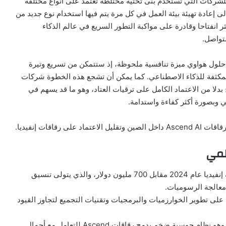
 للشركات التي تستخدم بنى تحتية مختلطة تعتمد على أنواع مختلفة
ى إعادة تهيئة بيئة العمل في كل مرة يتم فيها استخدام نوع جديد من
كثر انفتاحا وقادرة على مواكبة التطور السريع في عالم الذكاء
تواصل.
 حلول هواوي ميزة تنافسية ملحوظة، إذ ستتمكن من تسريع وتيرة
 المكثفة للذكاء الاصطناعي. كما يمكن أن تشجع هذه الخطوة شركات
دلا من الاعتماد الكامل على ترقيات العتاد، وهو ما قد يسهم في
وبصورة أكثر كفاءة واستدامة.
قاقات إنفيديا.
لمي
تتشابه التقنية الجديدة مع منتج Run:ai الذي استحوذت عليه إنفيديا عام 2024 مقابل 700 مليون دولار، والذي يتولى تنسيق
عالجة الرسوميات.
ى تطوير الخوارزميات والبرمجيات وتقنيات التجميع لتجاوز القيود
وتعمل هواوي حالياً على الترويج لنظام CloudMatrix 384، وهو نظام حوسبة ضخم يدمج رقاقات Ascend للتعامل مع أحمال