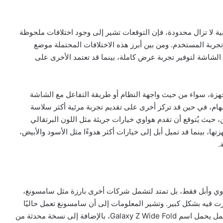
ة لا تزال محدودة، فإن التوقعات تشير إلى وجود اختلافات ملحوظة
وتجربة المستخدم. ومن بين أبرز هذه الاختلافات المحتملة موضع
الشاشة لتوفير تجربة عرض كاملة، بينما قد تعتمد الأخرى على
أجهزة، سواء من حيث واجهة النظام أو طريقة التفاعل مع الشاشة
ام، في حين قد تركز أخرى على تقديم تجربة مرئية أكثر سلاسة
ن، حيث يُتوقع أن تقدم هواوي خيارات جريئة مثل اللون البرتقالي
، بينما قد تميل أبل إلى خيارات أكثر هدوءًا مثل الأسود والأبيض،
.
اوي وأبل فقط، بل تمتد لتشمل شركات أخرى بارزة مثل سامسونغ،
ت فيه بشكل كبير. وتشير المعلومات إلى أن سامسونغ تعمل حاليًا
على تطوير مجموعة جديدة من الأجهزة، من بينها إصدار محتمل يحمل اسم Galaxy Z Wide Fold، بالإضافة إلى نسخة محدثة من