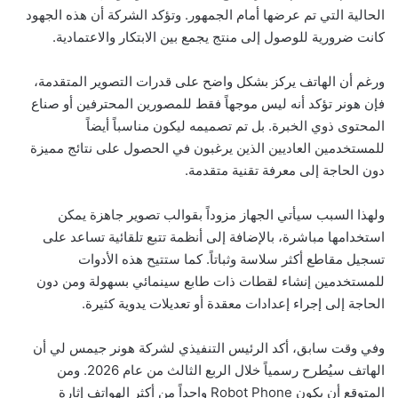
الحالية التي تم عرضها أمام الجمهور. وتؤكد الشركة أن هذه الجهود
كانت ضرورية للوصول إلى منتج يجمع بين الابتكار والاعتمادية.
ورغم أن الهاتف يركز بشكل واضح على قدرات التصوير المتقدمة،
فإن هونر تؤكد أنه ليس موجهاً فقط للمصورين المحترفين أو صناع
المحتوى ذوي الخبرة. بل تم تصميمه ليكون مناسباً أيضاً
للمستخدمين العاديين الذين يرغبون في الحصول على نتائج مميزة
دون الحاجة إلى معرفة تقنية متقدمة.
ولهذا السبب سيأتي الجهاز مزوداً بقوالب تصوير جاهزة يمكن
استخدامها مباشرة، بالإضافة إلى أنظمة تتبع تلقائية تساعد على
تسجيل مقاطع أكثر سلاسة وثباتاً. كما ستتيح هذه الأدوات
للمستخدمين إنشاء لقطات ذات طابع سينمائي بسهولة ومن دون
الحاجة إلى إجراء إعدادات معقدة أو تعديلات يدوية كثيرة.
وفي وقت سابق، أكد الرئيس التنفيذي لشركة هونر جيمس لي أن
الهاتف سيُطرح رسمياً خلال الربع الثالث من عام 2026. ومن
المتوقع أن يكون Robot Phone واحداً من أكثر الهواتف إثارة