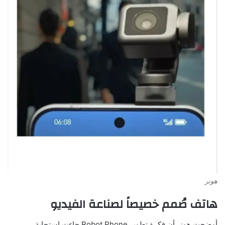
هونر
هاتف صُمم خصيصاً لصناعة الفيديو
أوضحت هونر أن فكرة تطوير Robot Phone جاءت استجابة