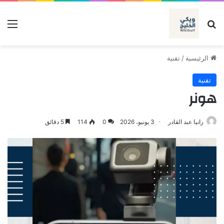
بحث عن
الق
الرئيسية
/
تقنية
تقنية
هونر
رانيا عبد القادر
3 يونيو، 2026
0
114
5 دقائق