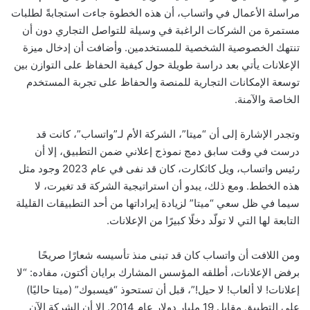
مراسلة الأعمال في واتساب، أن هذه الخطوة جاءت استجابةً لطلبات
مستمرة من الشركات الراغبة في وسيلة للتواصل التجاري دون أن
تنتهك الخصوصية الشخصية للمستخدمين. وأضافت أن إدخال ميزة
الإعلانات يأتي بعد دراسة طويلة حول كيفية الحفاظ على التوازن بين
توسعة الإمكانات التجارية للمنصة والحفاظ على تجربة المستخدم
الخاصة والآمنة.
وتجدر الإشارة إلى أن “ميتا”، الشركة الأم لـ”واتساب”، كانت قد
درست في وقت سابق دمج نموذج إعلاني ضمن التطبيق، إلا أن
رئيس واتساب، ويل كاثكارت، كان قد نفى في عام 2023 وجود مثل
هذه الخطط. ومع ذلك، يبدو أن استراتيجية الشركة قد تغيرت، لا
سيما في ظل سعي “ميتا” لزيادة إيراداتها من أحد التطبيقات القليلة
التابعة لها التي لا تولّد دخلًا كبيرًا من الإعلانات.
ومن اللافت أن واتساب كان قد تبنى منذ تأسيسه شعارًا صريحًا
برفض الإعلانات، أطلقه المؤسس المشارك برايان أكتون، مفاده: “لا
إعلانات! لا ألعاب! لا حيل!”، قبل أن تستحوذ “فيسبوك” (ميتا حاليًا)
على التطبيق مقابل 19 مليار دولار عام 2014. إلا أن الشركة الآن