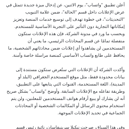
أعلن تطبيق “واتساب”، يوم الاثنين، عن إدخال ميزة جديدة تتمثل في
عرض الإعلانات داخل قسم “الحالة”، ضمن علامة التبويب
“التحديثات”، في خطوة تهدف إلى توسيع خدمات المنصة وتعزيز
إمكاناتها التجارية دون التأثير على التجربة الأساسية للمستخدم.
وبحسب ما ورد في مدونة الشركة، فإن هذه الإعلانات ستكون
منفصلة تمامًا عن قسم المحادثات الرئيسي، ما يعني أن
المستخدمين لن يشاهدوا أي إعلانات ضمن محادثاتهم الشخصية، ما
يحافظ على طابع واتساب الأساسي كمنصة مراسلة خاصة وآمنة.
وأكدت الشركة أن الإعلانات التي ستُعرض ستكون مستندة إلى
بيانات محدودة فقط، مثل موقع المستخدم الجغرافي (البلد أو
المدينة)، اللغة المستخدمة، القنوات التي يتابعها على التطبيق،
وطريقة تفاعله مع الإعلانات السابقة. وأوضح “واتساب” بشكل صريح
أنه لن يشارك أو يبيع أرقام هواتف المستخدمين للمعلنين، ولن يتم
استخدام محتوى الرسائل أو المكالمات الشخصية أو المحادثات
الجماعية في تحديد الإعلانات الموجهة.
وفي هذا السياق، صرحت نيكيلا سرينيفاسان، نائبة رئيس قسم