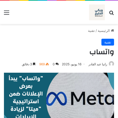
بحث عن
الق
الرئيسية
/
تقنية
تقنية
واتساب
رانيا عبد القادر
16 يونيو، 2025
0
969
3 دقائق