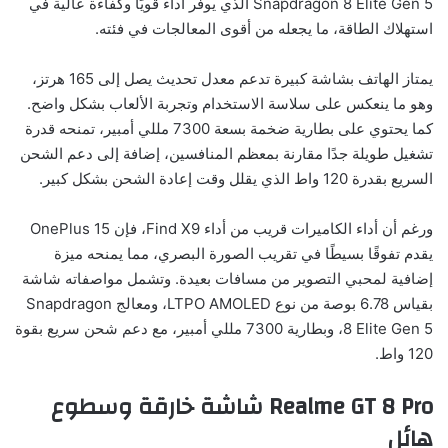
Snapdragon 8 Elite Gen 5 الذي يوفر أداءً قويًا وكفاءة عالية في
استهلاك الطاقة، ما يجعله من أقوى المعالجات في فئته.
يمتاز الهاتف بشاشة كبيرة تدعم معدل تحديث يصل إلى 165 هرتز،
وهو ما ينعكس على سلاسة الاستخدام وتجربة الألعاب بشكل واضح.
كما يحتوي على بطارية ضخمة بسعة 7300 مللي أمبير، تمنحه قدرة
تشغيل طويلة جدًا مقارنة بمعظم المنافسين، إضافة إلى دعم الشحن
السريع بقدرة 120 واط الذي يقلل وقت إعادة الشحن بشكل كبير.
ورغم أن أداء الكاميرات قريب من أداء Find X9، فإن OnePlus 15
يقدم تفوقًا بسيطًا في تقريب الصورة البصري، مما يمنحه ميزة
إضافية لمحبي التصوير من مسافات بعيدة. وتشمل مواصفاته شاشة
بقياس 6.78 بوصة من نوع LTPO AMOLED، ومعالج Snapdragon
8 Elite Gen 5، وبطارية 7300 مللي أمبير، مع دعم شحن سريع بقوة
120 واط.
Realme GT 8 Pro شاشة خارقة وسطوع
هائل