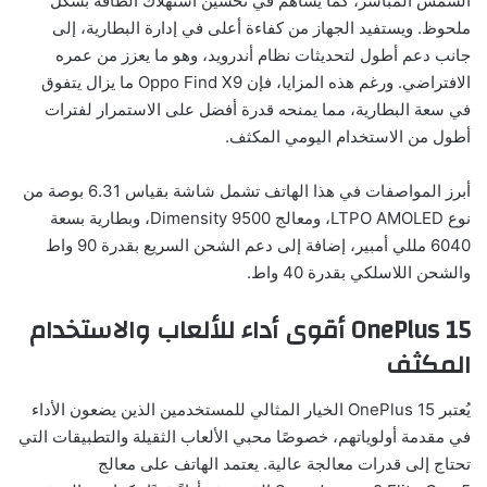
الشمس المباشر، كما يساهم في تحسين استهلاك الطاقة بشكل
ملحوظ. ويستفيد الجهاز من كفاءة أعلى في إدارة البطارية، إلى
جانب دعم أطول لتحديثات نظام أندرويد، وهو ما يعزز من عمره
الافتراضي. ورغم هذه المزايا، فإن Oppo Find X9 ما يزال يتفوق
في سعة البطارية، مما يمنحه قدرة أفضل على الاستمرار لفترات
أطول من الاستخدام اليومي المكثف.
أبرز المواصفات في هذا الهاتف تشمل شاشة بقياس 6.31 بوصة من
نوع LTPO AMOLED، ومعالج Dimensity 9500، وبطارية بسعة
6040 مللي أمبير، إضافة إلى دعم الشحن السريع بقدرة 90 واط
والشحن اللاسلكي بقدرة 40 واط.
OnePlus 15 أقوى أداء للألعاب والاستخدام
المكثف
يُعتبر OnePlus 15 الخيار المثالي للمستخدمين الذين يضعون الأداء
في مقدمة أولوياتهم، خصوصًا محبي الألعاب الثقيلة والتطبيقات التي
تحتاج إلى قدرات معالجة عالية. يعتمد الهاتف على معالج