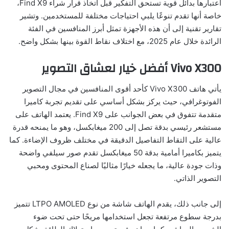
اعتبارها بدائل قوية تستحق التفكير قبل اتخاذ قرار شراء Find X9،
خاصة أنها تقدم تنوعًا يلبي احتياجات مختلفة للمستخدمين. وتشير
تقارير تقنية إلى أن هذه الأجهزة تمثل أبرز المنافسين في الفئة
الرائدة خلال عام 2025، مع اختلاف نقاط القوة بينها بشكل واضح.
Vivo X300 أفضل خيار لعشاق التصوير
يأتي هاتف Vivo X300 كأحد أقوى المنافسين في مجال التصوير
الفوتوغرافي، حيث يركز بشكل أساسي على تقديم تجربة كاميرا
متقدمة تتفوق في بعض الجوانب على Find X9. يعتمد الهاتف على
مستشعر رئيسي بدقة تصل إلى 200 ميغابكسل، وهو ما يمنحه قدرة
عالية على التقاط التفاصيل الدقيقة في مختلف ظروف الإضاءة. كما
يتميز بكاميرا أمامية بدقة 50 ميغابكسل تقدم صور سيلفي واضحة
وذات جودة عالية، ما يجعله خيارًا مثاليًا لصناع المحتوى ومحبي
التصوير الذاتي.
إلى جانب ذلك، يقدم الهاتف شاشة من نوع LTPO AMOLED تتميز
بدرجة سطوع مرتفعة تجعل استخدامها مريحًا حتى تحت ضوء