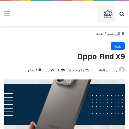
بحث عن
الق
الرئيسية
/
تقنية
تقنية
Oppo Find X9
رانيا عبد القادر
25 مايو، 2026
0
88
4 دقائق