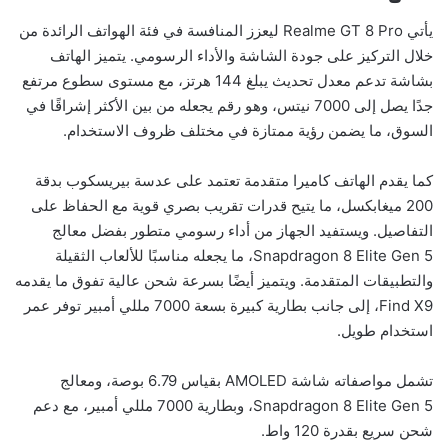
يأتي Realme GT 8 Pro ليعزز المنافسة في فئة الهواتف الرائدة من
خلال التركيز على جودة الشاشة والأداء الرسومي. يتميز الهاتف
بشاشة تدعم معدل تحديث يبلغ 144 هرتز، مع مستوى سطوع مرتفع
جدًا يصل إلى 7000 نيتس، وهو رقم يجعله من بين الأكثر إشراقًا في
السوق، ما يضمن رؤية ممتازة في مختلف ظروف الاستخدام.
كما يقدم الهاتف كاميرا متقدمة تعتمد على عدسة بيريسكوب بدقة
200 ميغابكسل، ما يتيح قدرات تقريب بصري قوية مع الحفاظ على
التفاصيل. ويستفيد الجهاز من أداء رسومي متطور بفضل معالج
Snapdragon 8 Elite Gen 5، ما يجعله مناسبًا للألعاب الثقيلة
والتطبيقات المتقدمة. ويتميز أيضًا بسرعة شحن عالية تفوق ما يقدمه
Find X9، إلى جانب بطارية كبيرة بسعة 7000 مللي أمبير توفر عمر
استخدام طويل.
تشمل مواصفاته شاشة AMOLED بقياس 6.79 بوصة، ومعالج
Snapdragon 8 Elite Gen 5، وبطارية 7000 مللي أمبير، مع دعم
شحن سريع بقدرة 120 واط.