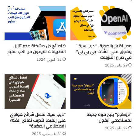
مصر تظهر بالصورة.. “ديب سيك”
9 نصائح حل مشكلة عدم تنزيل
يتفوق على “تشات جي بي تي”
التطبيقات للايفون من الاب ستور
في صراع التنزيلات
22 أكتوبر، 2024
29 يناير، 2025
“تروكولر” يتيح ميزة جديدة
“ديب سيك تفضل شرائح هواوي
لمستخدمي آيفون
على إنفيديا لتدريب نماذج الذكاء
الاصطناعي الصغيرة”
22 يناير، 2025
31 أغسطس، 2025