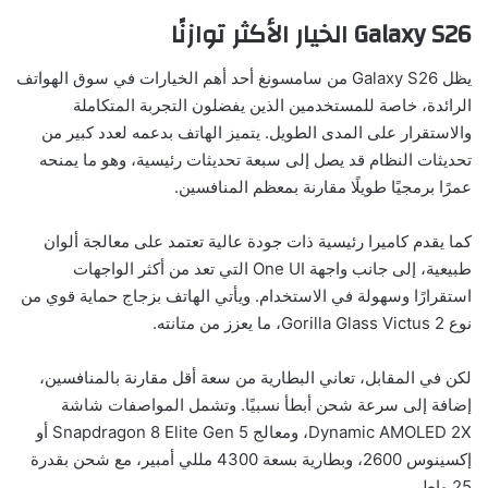
Galaxy S26 الخيار الأكثر توازنًا
يظل Galaxy S26 من سامسونغ أحد أهم الخيارات في سوق الهواتف
الرائدة، خاصة للمستخدمين الذين يفضلون التجربة المتكاملة
والاستقرار على المدى الطويل. يتميز الهاتف بدعمه لعدد كبير من
تحديثات النظام قد يصل إلى سبعة تحديثات رئيسية، وهو ما يمنحه
عمرًا برمجيًا طويلًا مقارنة بمعظم المنافسين.
كما يقدم كاميرا رئيسية ذات جودة عالية تعتمد على معالجة ألوان
طبيعية، إلى جانب واجهة One UI التي تعد من أكثر الواجهات
استقرارًا وسهولة في الاستخدام. ويأتي الهاتف بزجاج حماية قوي من
نوع Gorilla Glass Victus 2، ما يعزز من متانته.
لكن في المقابل، تعاني البطارية من سعة أقل مقارنة بالمنافسين،
إضافة إلى سرعة شحن أبطأ نسبيًا. وتشمل المواصفات شاشة
Dynamic AMOLED 2X، ومعالج Snapdragon 8 Elite Gen 5 أو
إكسينوس 2600، وبطارية بسعة 4300 مللي أمبير، مع شحن بقدرة
25 واط.