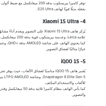
يجعله بديلًا قويًا لهاتف S25 Ultra.
4- Xiaomi 15 Ultra
علامة Leica، وعدسة بيريسكوب قوية بدقة 200 ميغابكسل، مما يقدّم أداء ممتازًا في تصوير البورتريه والتقريب البصري.
خيارًا مثاليًا لعشاق التصوير.
5- iQOO 15
للألعاب والاستخدام المكثف.
والتصوير.