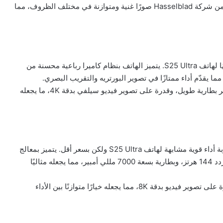
توفر كاميرا بيريسكوب بدقة 200 ميغابكسل مع ضبط ألوان من شركة Hasselblad صورًا غنية ومتوازنة في مختلف الظروف، مما
يُركز هاتف Xiaomi 15 Ultra على التصوير ويقدم أداءً مشابهًا لهاتف S25 Ultra. يتميز الهاتف بنظام كاميرا رباعية محسنة من
كما يحتوي الهاتف على شاشة AMOLED بدقة +QHD، وعمر بطارية طويل، وقدرة على تصوير فيديو سيلفي بدقة 4K، ما يجعله
يُعتبر هاتف iQOO 15 مناسبًا لعشاق الألعاب، حيث يوفر تجربة أداء قوية مشابهة لهاتف S25 Ultra ولكن بسعر أقل. يتميز بمعالج
Snapdragon 8 Elite Gen 5، وشاشة LTPO AMOLED بتردد 144 هرتز، وبطارية بسعة 7000 مللي أمبير، مما يجعله مثاليًا
كما يأتي الهاتف بنظام كاميرا ثلاثية بدقة 50 ميغابكسل وقدرة على تصوير فيديو بدقة 8K، مما يجعله خيارًا متوازنًا بين الأداء