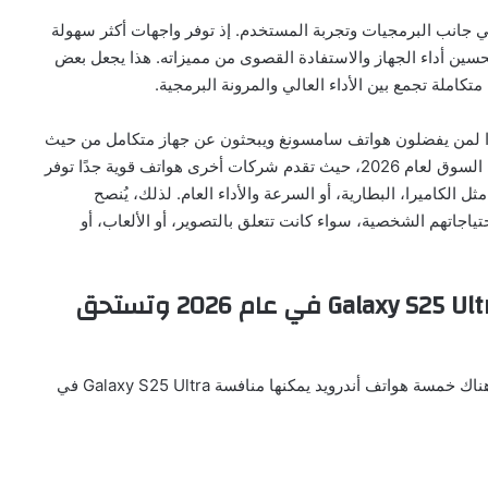
ي جانب البرمجيات وتجربة المستخدم. إذ توفر واجهات أكثر سهولة
سين أداء الجهاز والاستفادة القصوى من مميزاته. هذا يجعل بعض
تكاملة تجمع بين الأداء العالي والمرونة البرمجية.
Galaxy S25 Ultra يظل خيارًا ممتازًا لمن يفضلون هواتف سامسونغ ويبحثون عن جهاز متكامل من حيث
التصميم والأداء والكاميرا. لكنه ليس الخيار الوحيد الرائد في السوق لعام 2026، حيث تقدم شركات أخرى هواتف قوية جدًا توفر
 الكاميرا، البطارية، أو السرعة والأداء العام. لذلك، يُنصح
تياجاتهم الشخصية، سواء كانت تتعلق بالتصوير، أو الألعاب، أو
هذه خمسة هواتف أندرويد تُضاهي Galaxy S25 Ultra في عام 2026 وتستحق
وفقًا لتقرير موقع “digit” المتخصص في أخبار التكنولوجيا، هناك خمسة هواتف أندرويد يمكنها منافسة Galaxy S25 Ultra في