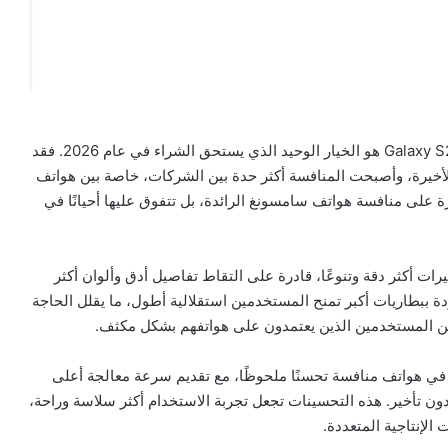
مع ذلك، رغم كل هذه المميزات، لا يمكن القول إن Galaxy S25 Ultra هو الخيار الوحيد الذي يستحق الشراء في عام 2026. فقد
أخيرة، وأصبحت المنافسة أكثر حدة بين الشركات، خاصة بين هواتف
رة على منافسة هواتف سامسونغ الرائدة، بل تتفوق عليها أحيانًا في
ات أكثر دقة وتنوعًا، قادرة على التقاط تفاصيل أدق وألوان أكثر
 كما أن هناك هواتف مزودة ببطاريات أكبر تمنح المستخدمين استقلالية أطول، ما يقلل الحاجة
 من المستخدمين الذين يعتمدون على هواتفهم بشكل مكثف.
ة في هواتف منافسة تحسنًا ملحوظًا، مع تقديم سرعة معالجة أعلى
 دون تأخير. هذه التحسينات تجعل تجربة الاستخدام أكثر سلاسة وراحة،
الإنتاجية المتعددة.