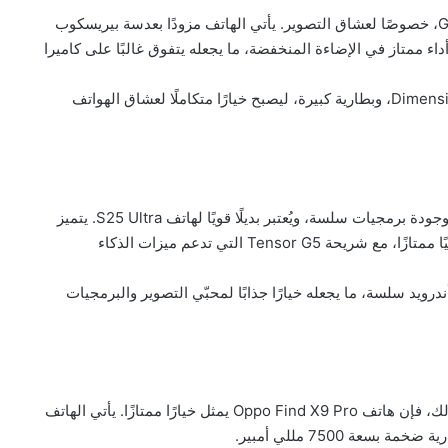
يُعد هاتف Vivo X300 Pro منافسًا قويًا لـ Galaxy S25 Ultra، خصوصًا لعشاق التصوير. يأتي الهاتف مزودًا بعدسة بيريسكوب
أداء ممتاز في الإضاءة المنخفضة، ما يجعله يتفوق غالبًا على كاميرا
كما يوفّر شاشة LTPO AMOLED ساطعة، ومعالج Dimensity 9500، وبطارية كبيرة، ليصبح خيارًا متكاملًا لعشاق الهواتف
هاتف Google Pixel 10 Pro XL يقدم تجربة تصوير ممتازة وجودة برمجيات سلسة، ويُعتبر بديلًا قويًا لهاتف S25 Ultra. يتميز
بنظام كاميرا ثلاثية الألوان يقدم صورًا طبيعية ونطاقًا ديناميكيًا ممتازًا، مع شريحة Tensor G5 التي تدعم ميزات الذكاء
يرة وتجربة استخدام أندرويد سلسة، ما يجعله خيارًا جذابًا لمحبّي التصوير والبرمجيات
إذا كانت مدة تشغيل البطارية وتقريب الصور أولوية بالنسبة لك، فإن هاتف Oppo Find X9 Pro يمثل خيارًا ممتازًا. يأتي الهاتف