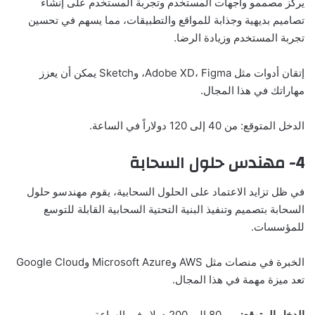
يركز مصممو واجهات المستخدم وتجربة المستخدم على إنشاء
تصاميم بديهية وجذابة للمواقع والتطبيقات، مما يسهم في تحسين
تجربة المستخدم وزيادة الرضا.
إتقان أدوات مثل Adobe XD، Figma، وSketch يمكن أن يعزز
مهاراتك في هذا المجال.
الدخل المتوقع: من 40 إلى 120 دولاراً في الساعة.
4- مهندس حلول السحابة
في ظل تزايد الاعتماد على الحلول السحابية، يقوم مهندسو حلول
السحابة بتصميم وتنفيذ البنية التحتية السحابية القابلة للتوسع
للمؤسسات.
الخبرة في منصات مثل AWS وMicrosoft Azure وGoogle Cloud
تعد ميزة مهمة في هذا المجال.
الدخل المتوقع:
من 80 إلى 200 دولار في الساعة.