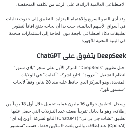
الاصطناعي العالمية الرائدة، على الرغم من تكلفته المنخفضة.
وقد أدى النمو السريع والاهتمام المتزايد بالتطبيق إلى حدوث تقلبات
في أسواق الأسهم العالمية، حيث بدا أن نجاحه يفتح آفاقاً لتطوير
تطبيقات ذكاء اصطناعي ناجحة دون الحاجة إلى استثمارات ضخمة
في البنية التحتية للأجهزة.
DeepSeek يتفوق على ChatGPT
احتل تطبيق “DeepSeek” المركز الأول على متجر “بلاي ستور”
لنظام التشغيل “أندرويد” التابع لشركة “ألفابت” في الولايات
المتحدة، وهو المركز الذي حافظ عليه منذ 28 يناير، وفقاً لأبحاث
“سنسور تاور”.
وسجل التطبيق حوالي 16 مليون عملية تحميل خلال أول 18 يوماً من
إطلاقه، وهو ما يعادل تقريباً ضعف عدد التنزيلات التي حصل عليها
تطبيق “تشات جي بي تي” (ChatGPT) التابع لشركة “أوبن إيه آي”
(OpenAI) عند إطلاقه، والتي بلغت 9 ملايين فقط، حسب “سنسور