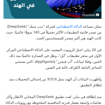
DeepSeek
تمكن مساعد
الذكاء الاصطناعي
لشركة “ديب سيك” (DeepSeek)
من تصدر قائمة التطبيقات الأكثر تحميلاً في 140 سوقًا عالميًا، حيث
كانت الهند هي أكبر مصدر للمستخدمين الجدد.
في 26 يناير، احتل الروبوت المعتمد على الذكاء الاصطناعي المركز
الأول في متجر تطبيقات “أبل”، وظل في الصدارة عالميًا منذ ذلك
الحين، وفقًا لبيانات “آب فيجرز” (Appfigures)، التي تستثني
المتاجر التابعة لأطراف ثالثة في الصين.
وأظهرت البيانات أن الهند تمثل 15.6% من إجمالي التحميلات منذ
إطلاق التطبيق.
منذ إطلاقه في يناير، لفت تطبيق DeepSeek المجاني الأنظار وأثار
نقاشات واسعة بفضل قدرته التنافسية الملحوظة مع روبوتات الذكاء