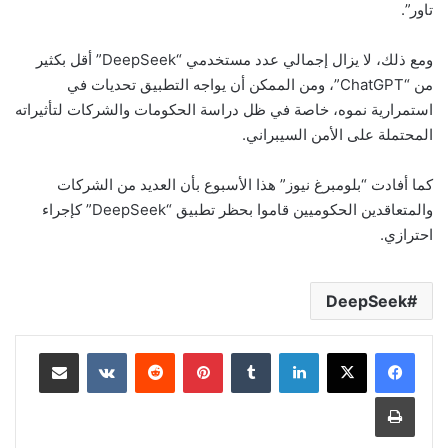
تاور”.
ومع ذلك، لا يزال إجمالي عدد مستخدمي “DeepSeek” أقل بكثير
من “ChatGPT”، ومن الممكن أن يواجه التطبيق تحديات في
استمرارية نموه، خاصة في ظل دراسة الحكومات والشركات لتأثيراته
المحتملة على الأمن السيبراني.
كما أفادت “بلومبرغ نيوز” هذا الأسبوع بأن العديد من الشركات
والمتعاقدين الحكوميين قاموا بحظر تطبيق “DeepSeek” كإجراء
احترازي.
DeepSeek
لينكدإن
بينتيريست
مشاركة عبر البريد
طباعة