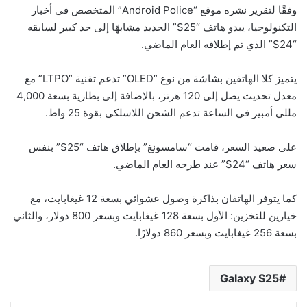
وفقًا لتقرير نشره موقع “Android Police” المتخصص في أخبار
التكنولوجيا، يبدو هاتف “S25” الجديد مشابهًا إلى حد كبير لسابقه
“S24” الذي تم إطلاقه العام الماضي.
يتميز كلا الهاتفين بشاشة من نوع “OLED” تدعم تقنية “LTPO” مع
معدل تحديث يصل إلى 120 هرتز، بالإضافة إلى بطارية بسعة 4,000
مللي أمبير في الساعة تدعم الشحن اللاسلكي بقوة 25 واط.
على صعيد السعر، قامت “سامسونغ” بإطلاق هاتف “S25” بنفس
سعر هاتف “S24” عند طرحه العام الماضي.
كما يتوفر الهاتفان بذاكرة وصول عشوائي بسعة 12 غيغابايت، مع
خيارين للتخزين: الأول بسعة 128 غيغابايت وبسعر 800 دولار، والثاني
بسعة 256 غيغابايت وبسعر 860 دولارًا.
Galaxy S25