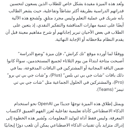
وتُعد هذه الميزة مفيدة بشكل خاص للطلاب الذين يسعون لتحسين
قدراتهم الدراسية بطريقة أكثر نشاطاً وتفاعلية، حيث يشعر الطالب
بأنه شريك في عملية التعلم وليس مجرد متلقٍ. وتُشجع هذه الآلية
أيضًا على تنمية مهارات المناقشة والتفكير النقدي، إذ يتعين على
الطلاب في بعض الأحيان تبرير إجاباتهم أو شرح مفاهيم معينة قبل أن
يقدم النظام ملاحظاته أو الإجابة النهائية.
ووفقًا لما أورده موقع “تك كرانش”، فإن ميزة “وضع الدراسة”
أصبحت متاحة ابتداءً من يوم الثلاثاء لجميع المستخدمين، سواءً كانوا
ضمن الباقة المجانية أو المشتركين في الباقات المدفوعة، بما في
ذلك باقات “شات جي بي تي بلس” (Plus)، و”شات جي بي تي برو”
(Pro)، والمشتركين في الحلول الجماعية مثل “شات جي بي تي
تيمز” (Teams).
ويمثل إطلاق هذه الميزة توجهًا جديدًا من OpenAI نحو استخدام
الذكاء الاصطناعي كأداة تعليمية تفاعلية تُعزز الفهم العميق لاكتساب
المعرفة، وليس فقط أداة لتوليد المعلومات. وتُشير هذه الخطوة إلى
إدراك متزايد بأن تقنيات الذكاء الاصطناعي يمكن أن تلعب دورًا إيجابيًا