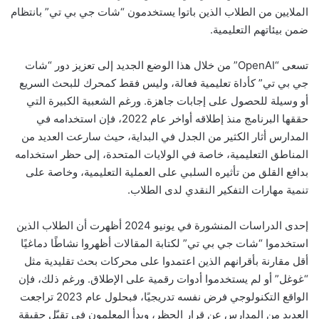
الملايين من الطلاب الذين باتوا يستخدمون “شات جي بي تي” بانتظام
ضمن بيئاتهم التعليمية.
تسعى “OpenAI” من خلال هذا الوضع الجديد إلى تعزيز دور “شات
جي بي تي” كأداة تعليمية فعالة، وليس فقط كمحرك للبحث السريع
أو وسيلة للحصول على إجابات جاهزة. ورغم الشعبية الكبيرة التي
حققها البرنامج منذ إطلاقه أواخر عام 2022، فإن استخدامه في
المدارس أثار الكثير من الجدل في البداية، حيث سارعت العديد من
المناطق التعليمية، خاصة في الولايات المتحدة، إلى حظر استخدامه
بدافع القلق من تأثيره السلبي على العملية التعليمية، وخاصة على
تنمية مهارات التفكير النقدي لدى الطلاب.
إحدى الدراسات المنشورة في يونيو 2024 أظهرت أن الطلاب الذين
استخدموا “شات جي بي تي” لكتابة المقالات أظهروا نشاطًا دماغيًا
أقل مقارنة بأقرانهم الذين اعتمدوا على محركات بحث تقليدية مثل
“غوغل” أو لم يستخدموا أدوات رقمية على الإطلاق. ورغم ذلك، فإن
الواقع التكنولوجي فرض نفسه تدريجيًا، فبحلول عام 2023 تراجعت
العديد من المدارس عن قرار الحظر، وبدأ المعلمون في تقبّل حقيقة