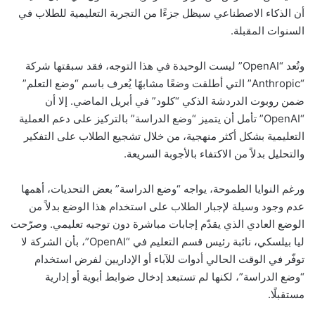
أن الذكاء الاصطناعي سيظل جزءًا من التجربة التعليمية للطلاب في
السنوات المقبلة.
وتُعد “OpenAI” ليست الوحيدة في هذا التوجه، فقد سبقتها شركة
“Anthropic” التي أطلقت وضعًا مشابهًا يُعرف باسم “وضع التعلم”
ضمن روبوت الدردشة الذكي “كلود” في أبريل الماضي. إلا أن
“OpenAI” تأمل أن يتميز “وضع الدراسة” بالتركيز على دعم العملية
التعليمية بشكل أكثر منهجية، من خلال تشجيع الطلاب على التفكير
والتحليل بدلاً من الاكتفاء بالأجوبة السريعة.
ورغم النوايا الطموحة، يواجه “وضع الدراسة” بعض التحديات، أهمها
عدم وجود وسيلة لإجبار الطلاب على استخدام هذا الوضع بدلاً من
الوضع العادي الذي يقدّم إجابات مباشرة دون توجيه تعليمي. وصرّحت
ليا بيلسكي، نائبة رئيس قسم التعليم في “OpenAI”، بأن الشركة لا
توفّر في الوقت الحالي أدوات للآباء أو الإداريين لفرض استخدام
“وضع الدراسة”، لكنها لم تستبعد إدخال ضوابط أبوية أو إدارية
مستقبلًا.