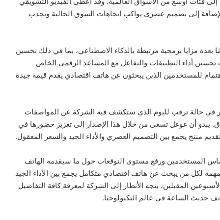
ى فئات أوسع من الأسواق العالمية. وقد أعطى الفيديو التشويقي
الإضافة إلى تصميم عصري يواكب اتجاهات السوق الحالية ويجذب
ا بعدة مزايا برمجية مرتبطة بالذكاء الاصطناعي، بما في ذلك تحسين
 تحسين أداء التطبيقات والتفاعل مع المساعد الرقمي الخاص
 تجعل من Pixel 10a خيارًا مثيرًا للاهتمام للمستخدمين الذين يبحثون عن هاتف اقتصادي يقدم قيمة جيدة
ر في حالة ترقب لليوم الذي ستكشف فيه الشركة عن المواصفات
اق. يبدو أن غوغل تسعى من خلال هذا الإصدار إلى تعزيز حضورها في
ديم منتج يجمع بين التصميم العصري والأداء الجيد والسعر المعقول.
ماس المستخدمين ورفع مستوى التوقعات حول ما سيقدمه الهاتف
Pi سيكون أحد الخيارات المهمة لكل من يبحث عن هاتف اقتصادي متكامل يجمع بين الأداء الجيد
أسبوعين المقبلين، يتجه الأنظار إلى الشركة لمعرفة كافة التفاصيل
هاتف حديث الساعة في عالم التكنولوجيا.