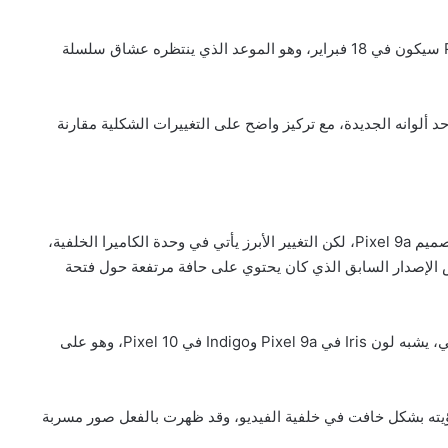
أعلنت الشركة أن فتح باب الطلب المسبق لهاتف Pixel 10a سيكون في 18 فبراير، وهو الموعد الذي ينتظره عشاق سلسلة
ألوانه الجديدة، مع تركيز واضح على التغييرات الشكلية مقارنة
وبحسب ما ظهر في الفيديو، لن يبتعد Pixel 10a كثيرًا عن تصميم Pixel 9a، لكن التغيير الأبرز يأتي في وحدة الكاميرا الخلفية،
الإصدار السابق الذي كان يحتوي على حافة مرتفعة حول فتحة
كما لمحت “غوغل” إلى لون جديد يميل إلى الأزرق البنفسجي، يشبه لون Iris في Pixel 9a وIndigo في Pixel 10، وهو على
 فيمكن رؤيته بشكل خافت في خلفية الفيديو، وقد ظهرت بالفعل صور مسربة