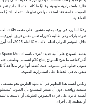
عالية واستمرارية طبيعية. وغالبًا ما كانت هذه النماذج تتع
الصوت، خاصة عند استخدامها في تطبيقات تتطلب إنتاجًا صوتي
التفاعلية.
وفقًا لم
تقوده بارك، وهي طالبة دكتوراه تعمل ضمن فريق البروفيسور يو
خلال المؤتمر الدولي لتعلم الآلة ICML لعام 2025، أحد أبرز المؤتمرات العالمية في مجال الذكاء الاصطناعي وتعلم الآلة.
أكثر كفاءة، ما يتيح للنموذج إنتاج كلام انسيابي وطبيعي حت
صعوبات في الحفاظ على استمرارية الصوت.
وتكمن أهمية هذا التطوير في أنه يمهّد الطريق نحو مستقبل ت
طبيعية وواقعية، دون أن يشعر المستمع بأن الصوت “مصطنع” أ
أنظمة قادرة على قراءة النصوص الطويلة، أو الاستجابة للم
أو تقطيعه إلى أجزاء.