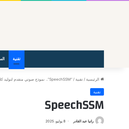
تقنية
الس
الرئيسية
/
تقنية
/
“SpeechSSM”.. نموذج صوتي متقدم لتوليد كلام بشري طويل وطبيعي
تقنية
SpeechSSM
رانيا عبد القادر
8 يوليو، 2025