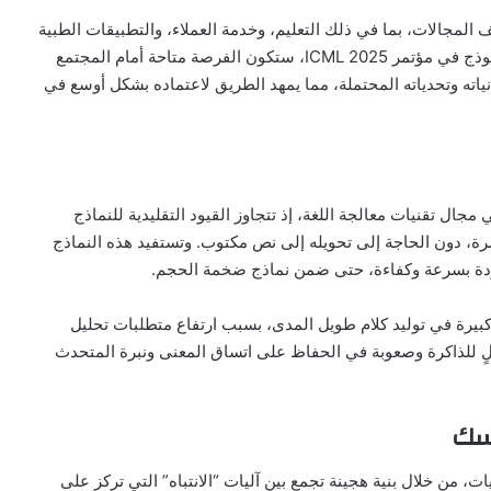
المجالات، بما في ذلك التعليم، وخدمة العملاء، والتطبيقات الطبية
والنفسية التي تعتمد على التفاعل الصوتي. وبتقديم هذا النموذج في مؤتمر ICML 2025، ستكون الفرصة متاحة أمام المجتمع
لفعلي لـ SpeechSSM، ومناقشة إمكانياته وتحدياته المحتملة، مما يمهد الطريق لاعتماده بشكل أوسع في
) بمثابة خطوة متقدمة في مجال تقنيات معالجة اللغة، إذ تتجاوز القيود التقليدية للنماذج
رة، دون الحاجة إلى تحويله إلى نص مكتوب. وتستفيد هذه النماذج
جودة بسرعة وكفاءة، حتى ضمن نماذج ضخمة الحجم.
بيرة في توليد كلام طويل المدى، بسبب ارتفاع متطلبات تحليل
لٍ للذاكرة وصعوبة في الحفاظ على اتساق المعنى ونبرة المتحدث
اسك
 مبتكرًا لهذه التحديات، من خلال بنية هجينة تجمع بين آليات “الانتباه” التي تركز على