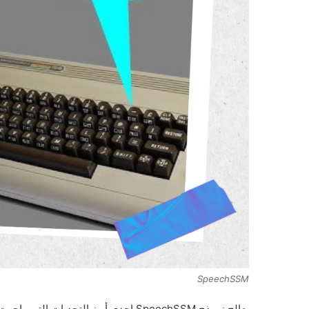
SpeechSSM
يعالج نموذج SpeechSSM إحدى أبرز التح