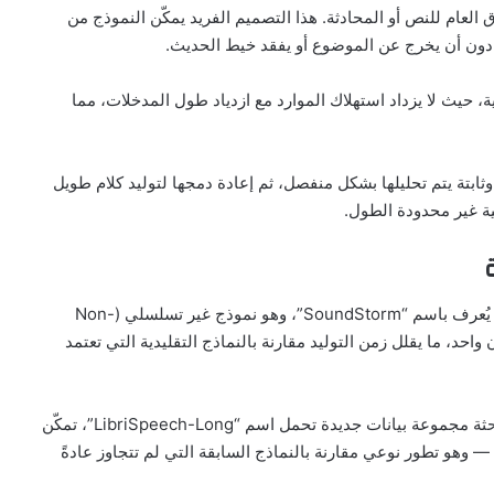
 العام للنص أو المحادثة. هذا التصميم الفريد يمكّن النموذج من
دون أن يخرج عن الموضوع أو يفقد خيط الحديث.
Sp” بكفاءة حاسوبية عالية، حيث لا يزداد استهلاك الموارد مع ازدياد طول المدخلات، مما
ابتة يتم تحليلها بشكل منفصل، ثم إعادة دمجها لتوليد كلام طويل
ة غير محدودة الطول.
في مرحلة تركيب الصوت، يستخدم “SpeechSSM” نموذجًا يُعرف باسم “SoundStorm”، وهو نموذج غير تسلسلي (Non-
 في آن واحد، ما يقلل زمن التوليد مقارنة بالنماذج التقليدية التي تعتمد
ولقياس فعالية النموذج في توليد محتوى طويل، طورت الباحثة مجموعة بيانات جديدة تحمل اسم “LibriSpeech-Long”، تمكّن
درات النموذج في توليد كلام يمتد حتى 16 دقيقة — وهو تطور نوعي مقارنة بالنماذج السابقة التي لم تتجاوز عادةً