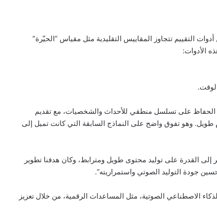
دوات التقييم تتجاوز المقاييس التقليدية مثل مقياس “الحيّرة”
مات أن نموذج “SpeechSSM” قادر على الحفاظ على تسلسل منطقي للأحداث والشخصيات، مع تقديم
طويل. وهو تفوق واضح على النماذج السابقة التي كانت تميل إلى
قر إلى القدرة على توليد محتوى طويل ومترابط، وكان هدفنا تطوير
سين جودة التوليد الصوتي واستمراريته”.
ذكاء الاصطناعي الصوتية، مثل المساعدات الرقمية، من خلال تعزيز