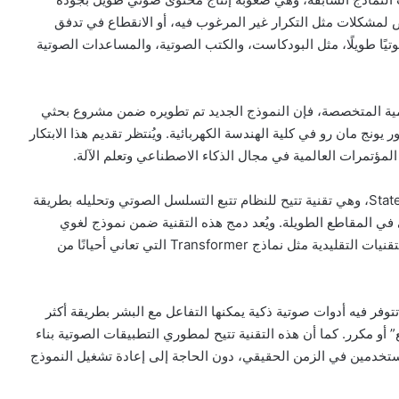
رض لمشكلات مثل التكرار غير المرغوب فيه، أو الانقطاع في تدفق
ًا طويلًا، مثل البودكاست، والكتب الصوتية، والمساعدات الصوتية
ا ورد في ورقة بحثية منشورة على منصة arXiv العلمية المتخصصة، فإن النموذج الجديد تم تطويره ضمن مشروع بحثي
نج مان رو في كلية الهندسة الكهربائية. ويُنتظر تقديم هذا الابتكار
يعتمد النموذج على آلية جديدة تُعرف باسم State Space Model، وهي تقنية تتيح للنظام تتبع التسلسل الصوتي وتحليله بطريقة
ى في المقاطع الطويلة. ويُعد دمج هذه التقنية ضمن نموذج لغوي
صوتي خطوة غير مسبوقة، حيث يُعتقد أنها توفر بديلاً فعالًا للتقنيات التقليدية مثل نماذج Transformer التي تعاني أحيانًا من
توفر فيه أدوات صوتية ذكية يمكنها التفاعل مع البشر بطريقة أكثر
و مكرر. كما أن هذه التقنية تتيح لمطوري التطبيقات الصوتية بناء
ستخدمين في الزمن الحقيقي، دون الحاجة إلى إعادة تشغيل النموذج