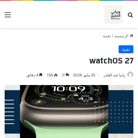
بحث عن
الق
الرئيسية
/
تقنية
تقنية
watchOS 27
رانيا عبد القادر
25 مايو، 2026
0
159
4 دقائق