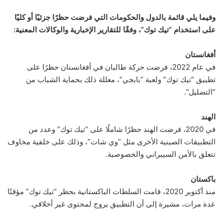
وفيما يلي قائمة بالدول والحكومات التي فرضت حظرًا جزئيًا أو كليًا
على استخدام “تيك توك”، وفقًا للتقارير الإخبارية والوكالات المعنية:
أفغانستان
في عام 2022، فرضت حركة طالبان في أفغانستان حظرًا على
تطبيق “تيك توك” ولعبة “بابجي”، معللة ذلك بحماية الشباب من
“التضليل”.
الهند
في 2020، فرضت الهند حظرًا شاملًا على “تيك توك” وعدد من
التطبيقات الصينية الأخرى مثل “وي شات”، وذلك على خلفية مخاوف
تتعلق بالأمن السيبراني والخصوصية.
باكستان
منذ أكتوبر 2020، قامت السلطات الباكستانية بحظر “تيك توك” مؤقتًا
عدة مرات، مشيرة إلى أن التطبيق يروج لمحتوى غير أخلاقي.