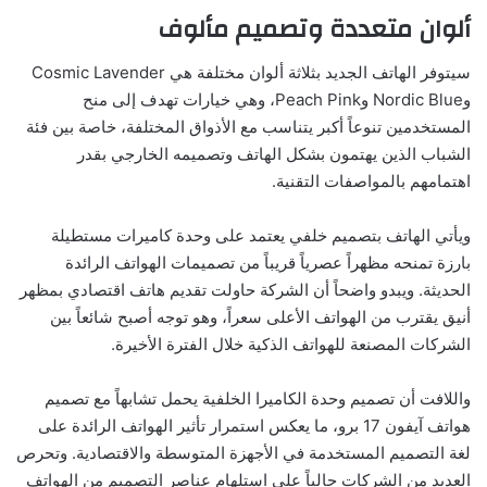
ألوان متعددة وتصميم مألوف
سيتوفر الهاتف الجديد بثلاثة ألوان مختلفة هي Cosmic Lavender
وNordic Blue وPeach Pink، وهي خيارات تهدف إلى منح
المستخدمين تنوعاً أكبر يتناسب مع الأذواق المختلفة، خاصة بين فئة
الشباب الذين يهتمون بشكل الهاتف وتصميمه الخارجي بقدر
اهتمامهم بالمواصفات التقنية.
ويأتي الهاتف بتصميم خلفي يعتمد على وحدة كاميرات مستطيلة
بارزة تمنحه مظهراً عصرياً قريباً من تصميمات الهواتف الرائدة
الحديثة. ويبدو واضحاً أن الشركة حاولت تقديم هاتف اقتصادي بمظهر
أنيق يقترب من الهواتف الأعلى سعراً، وهو توجه أصبح شائعاً بين
الشركات المصنعة للهواتف الذكية خلال الفترة الأخيرة.
واللافت أن تصميم وحدة الكاميرا الخلفية يحمل تشابهاً مع تصميم
هواتف آيفون 17 برو، ما يعكس استمرار تأثير الهواتف الرائدة على
لغة التصميم المستخدمة في الأجهزة المتوسطة والاقتصادية. وتحرص
العديد من الشركات حالياً على استلهام عناصر التصميم من الهواتف