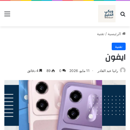
بحث عن
الق
الرئيسية
/
تقنية
تقنية
ايفون
رانيا عبد القادر
11 مايو، 2026
0
89
4 دقائق