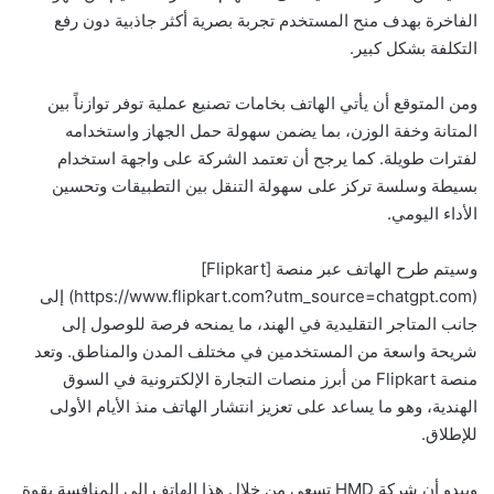
الفاخرة بهدف منح المستخدم تجربة بصرية أكثر جاذبية دون رفع
التكلفة بشكل كبير.
ومن المتوقع أن يأتي الهاتف بخامات تصنيع عملية توفر توازناً بين
المتانة وخفة الوزن، بما يضمن سهولة حمل الجهاز واستخدامه
لفترات طويلة. كما يرجح أن تعتمد الشركة على واجهة استخدام
بسيطة وسلسة تركز على سهولة التنقل بين التطبيقات وتحسين
الأداء اليومي.
وسيتم طرح الهاتف عبر منصة [Flipkart]
(https://www.flipkart.com?utm_source=chatgpt.com) إلى
جانب المتاجر التقليدية في الهند، ما يمنحه فرصة للوصول إلى
شريحة واسعة من المستخدمين في مختلف المدن والمناطق. وتعد
منصة Flipkart من أبرز منصات التجارة الإلكترونية في السوق
الهندية، وهو ما يساعد على تعزيز انتشار الهاتف منذ الأيام الأولى
للإطلاق.
ويبدو أن شركة HMD تسعى من خلال هذا الهاتف إلى المنافسة بقوة