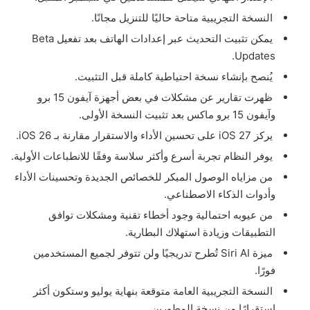
النسخة التجريبية متاحة حاليًا للتنزيل مجانًا.
يمكن تثبيت التحديث عبر إعدادات الهاتف بعد تفعيل Beta
Updates.
يُنصح بإنشاء نسخة احتياطية كاملة قبل التثبيت.
ظهرت تقارير عن مشكلات في بعض أجهزة آيفون 15 برو
وآيفون 15 برو ماكس بعد تثبيت النسخة الأولى.
يركز iOS 27 على تحسين الأداء والاستقرار مقارنة بـ iOS 26.
يوفر النظام تجربة أسرع وأكثر سلاسة وفقًا للانطباعات الأولية.
من مزاياه الوصول المبكر للخصائص الجديدة وتحسينات الأداء
وأدوات الذكاء الاصطناعي.
من عيوبه احتمالية وجود أخطاء تقنية ومشكلات توافق
التطبيقات وزيادة استهلاك البطارية.
ميزة Siri AI تُطرح تدريجيًا ولن تتوفر لجميع المستخدمين
فورًا.
النسخة التجريبية العامة متوقعة بنهاية يوليو وستكون أكثر
استقرارًا من نسخة المطورين.