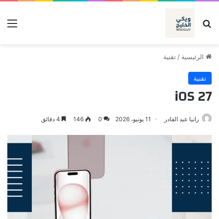
بحث عن
الق
الرئيسية
/
تقنية
تقنية
iOS 27
رانيا عبد القادر
11 يونيو، 2026
0
146
4 دقائق