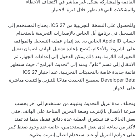
القادمة والمشاركة بشكل غير مباشر في اكتشاف الأخطاء
والمشكلات التي قد تظهر خلال فترة الاختبار.
وللحصول على النسخة التجريبية من iOS 27، يحتاج المستخدم إلى
التسجيل في برنامج أبل الخاص بالإصدارات التجريبية باستخدام
حساب Apple ID الخاص به. بعد إتمام عملية التسجيل والموافقة
على الشروط والأحكام، يُنصح بإعادة تشغيل الهاتف لضمان تفعيل
التغييرات اللازمة. بعد ذلك يمكن الدخول إلى إعدادات الجهاز، ثم
الانتقال إلى قسم “عام”، ومنه إلى “تحديث البرامج”، حيث ستظهر
قائمة جديدة خاصة بالتحديثات التجريبية. عند اختيار iOS 27
Developer Beta سيصبح التحديث متاحًا للتنزيل والتثبيت مباشرة
على الجهاز.
وتختلف مدة تنزيل التحديث وتثبيته من مستخدم إلى آخر بحسب
سرعة الاتصال بالإنترنت وسعة التخزين المتاحة على الهاتف. ففي
بعض الحالات قد تستغرق العملية عدة دقائق فقط، بينما قد تمتد
لأكثر من ساعة لدى بعض المستخدمين، خاصة عند وجود ضغط كبير
على خوادم التنزيل أو عند استخدام اتصال إنترنت بطيء.