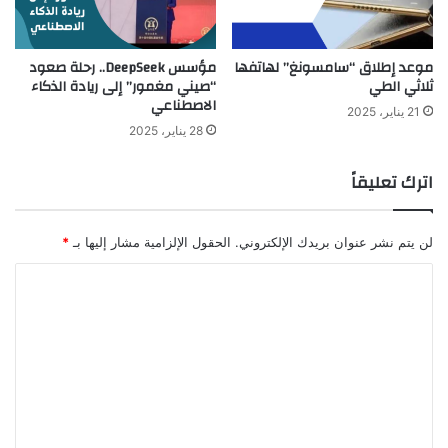
موعد إطلاق “سامسونغ” لهاتفها
مؤسس DeepSeek.. رحلة صعود
ثلاثي الطي
“صيني مغمور” إلى ريادة الذكاء
الاصطناعي
21 يناير، 2025
28 يناير، 2025
اترك تعليقاً
لن يتم نشر عنوان بريدك الإلكتروني.
الحقول الإلزامية مشار إليها بـ
*
ا
ل
ت
ع
ل
ي