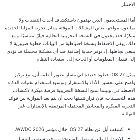
الاختبار.
أما المستخدمون الذين يهتمون باستكشاف أحدث التقنيات ولا
يمانعون مواجهة بعض المشكلات المؤقتة مقابل تجربة المزايا الجديدة
مبكرًا، فقد يجدون في النسخة التجريبية الحالية خيارًا مناسبًا. ومع
ذلك، يبقى الاحتفاظ بنسخة احتياطية من البيانات خطوة ضرورية لا
ينبغي تجاهلها، إذ توفر حماية إضافية ضد أي مشكلة محتملة قد تؤدي
إلى فقدان المعلومات أو الحاجة إلى استعادة النظام.
يمثل iOS 27 خطوة جديدة في مسار تطوير أنظمة أبل، مع تركيز
واضح على تحسين الأداء والاستقرار وتوسيع استخدام تقنيات الذكاء
الاصطناعي. وبينما تمنح النسخة التجريبية فرصة مبكرة لاكتشاف
هذه التحسينات، فإن قرار تثبيتها يجب أن يتم بعد الموازنة بين فوائد
التجربة المبكرة والمخاطر المحتملة المرتبطة بالإصدارات غير
النهائية.
كشفت أبل عن نظام iOS 27 خلال مؤتمر WWDC 2026.
الإصدار النهائي سيصل للمستخدمين في سبتمبر المقبل.