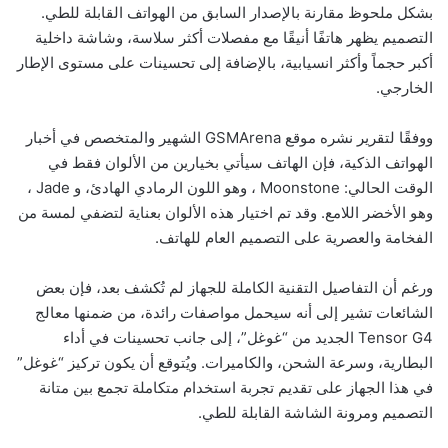
بشكل ملحوظ مقارنة بالإصدار السابق من الهواتف القابلة للطي.
التصميم يظهر هاتفًا أنيقًا مع مفصلات أكثر سلاسة، وشاشة داخلية
أكبر حجماً وأكثر انسيابية، بالإضافة إلى تحسينات على مستوى الإطار
الخارجي
.
ووفقًا لتقرير نشره موقع
GSMArena
الشهير والمتخصص في أخبار
الهواتف الذكية، فإن الهاتف سيأتي بخيارين من الألوان فقط في
الوقت الحالي
: Moonstone
، وهو اللون الرمادي الهادئ، و
Jade
،
وهو الأخضر اللامع. وقد تم اختيار هذه الألوان بعناية لتضفي لمسة من
الفخامة والعصرية على التصميم العام للهاتف
.
ورغم أن التفاصيل التقنية الكاملة للجهاز لم تُكشف بعد، فإن بعض
الشائعات تشير إلى أنه سيحمل مواصفات رائدة، من ضمنها معالج
Tensor G4
الجديد من “غوغل”، إلى جانب تحسينات في أداء
البطارية، وسرعة الشحن، والكاميرات. ويُتوقع أن يكون تركيز “غوغل”
في هذا الجهاز على تقديم تجربة استخدام متكاملة تجمع بين متانة
التصميم ومرونة الشاشة القابلة للطي
.