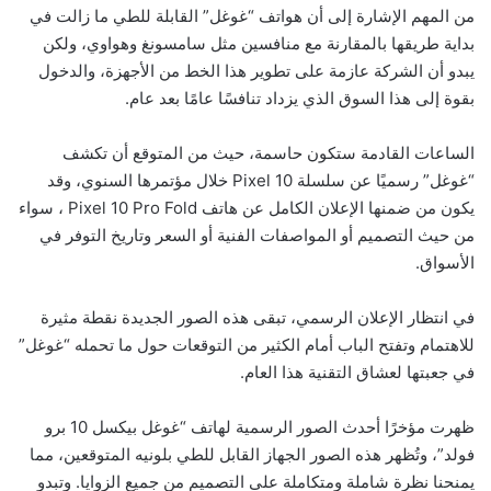
من المهم الإشارة إلى أن هواتف “غوغل” القابلة للطي ما زالت في
بداية طريقها بالمقارنة مع منافسين مثل سامسونغ وهواوي، ولكن
يبدو أن الشركة عازمة على تطوير هذا الخط من الأجهزة، والدخول
بقوة إلى هذا السوق الذي يزداد تنافسًا عامًا بعد عام
.
الساعات القادمة ستكون حاسمة، حيث من المتوقع أن تكشف
“غوغل” رسميًا عن سلسلة
Pixel 10
خلال مؤتمرها السنوي، وقد
يكون من ضمنها الإعلان الكامل عن هاتف
Pixel 10 Pro Fold
، سواء
من حيث التصميم أو المواصفات الفنية أو السعر وتاريخ التوفر في
الأسواق
.
في انتظار الإعلان الرسمي، تبقى هذه الصور الجديدة نقطة مثيرة
للاهتمام وتفتح الباب أمام الكثير من التوقعات حول ما تحمله “غوغل”
في جعبتها لعشاق التقنية هذا العام
.
ظهرت مؤخرًا أحدث الصور الرسمية لهاتف “غوغل بيكسل 10 برو
فولد”، وتُظهر هذه الصور الجهاز القابل للطي بلونيه المتوقعين، مما
يمنحنا نظرة شاملة ومتكاملة على التصميم من جميع الزوايا. وتبدو