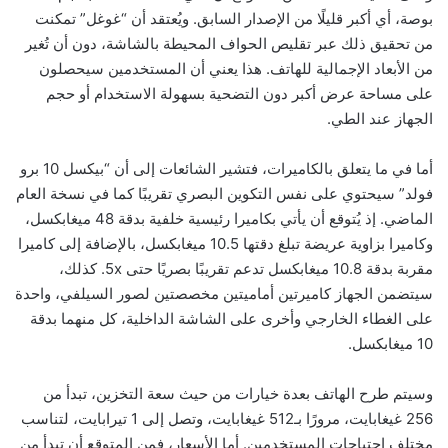
بوصة، أي أكبر قليلًا من الإصدار السابق. ويُعتقد أن “غوغل” تمكنت
من تحقيق ذلك عبر تقليص الحواف المحيطة بالشاشة، دون أن تُغير
من الأبعاد الإجمالية للهاتف. هذا يعني أن المستخدمين سيحصلون
على مساحة عرض أكبر دون التضحية بسهولة الاستخدام أو حجم
الجهاز عند الطي
.
أما في ما يتعلق بالكاميرات، فتشير الشائعات إلى أن “بيكسل 10 برو
فولد” سيحتوي على نفس التكوين البصري تقريبًا كما في نسخة العام
الماضي. إذ يُتوقع أن يأتي بكاميرا رئيسية خلفية بدقة 48 ميغابكسل،
وكاميرا بزاوية عريضة تبلغ دقتها 10.5 ميغابكسل، بالإضافة إلى كاميرا
مقربة بدقة 10.8 ميغابكسل تدعم تقريبًا بصريًا حتى 5
x.
كذلك،
سيتضمن الجهاز كاميرتين أماميتين مخصصتين لصور السيلفي، واحدة
على الغطاء الخارجي وأخرى على الشاشة الداخلية، كل منهما بدقة
10 ميغابكسل
.
وسيتم طرح الهاتف بعدة خيارات من حيث سعة التخزين، تبدأ من
256 غيغابايت، مرورًا بـ512 غيغابايت، وتصل إلى 1 تيرابايت، لتناسب
مختلف احتياجات المستخدمين. أما الأسعار، فمن المتوقع أن تبدأ من