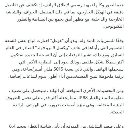
هذه الصور وكأنها تمهيد رسمي لإطلاق الهاتف، إذ تكشف عن تفاصيل
دقيقة في الهيكل الخارجي، بما في ذلك المفصل، الحواف، والشاشة
الخارجية والداخلية، مع مظهر أنيق يجمع بين البساطة والتطور
التكنولوجي
.
وفقًا للتسريبات المتداولة، يبدو أن “غوغل” اختارت اتباع نفس فلسفة
التصميم التي رأيناها في هاتف “بيكسل 9 برو فولد” الصادر في العام
السابق. ومع ذلك، تشير التوقعات إلى أن النسخة الجديدة ستكون
أكثر سمكًا بشكل طفيف، وذلك يعود إلى البطارية الأكبر التي
سيحملها الهاتف، والتي تأتي بسعة 5015 مللي أمبير/ساعة، وهي
ترقية ملحوظة لمنح المستخدمين أداء أطول يدوم لساعات إضافية
.
ومن التحسينات الأخرى المتوقعة، أن الهاتف سيحصل على تصنيف
مقاومة الماء والغبار
IP68
، مما يجعله أكثر قدرة على تحمل الظروف
البيئية المختلفة، وهي ميزة أصبحت ضرورية في الهواتف الرائدة
الحديثة
.
وعلى صعيد الشاشة، من المتوقع أن تأتي شاشة الغطاء بحجم 6.4