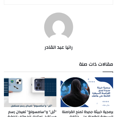
رانيا عبد القادر
مقالات ذات صلة
برمجية خبيثة جديدة تمنح القراصنة
“أبل” و”سامسونغ” تعيدان رسم
السيطرة الكاملة على هاتفك
مستقبل امتلاك الهواتف الذكية