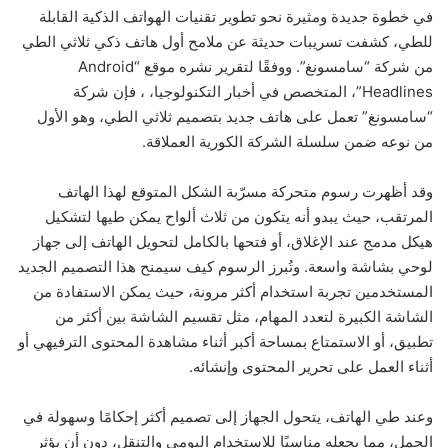
في خطوة جديدة ومثيرة نحو تطوير تقنيات الهواتف الذكية القابلة
للطي، كشفت تسريبات حديثة عن ملامح أول هاتف ذكي ثلاثي الطي
من شركة “سامسونغ”. ووفقًا لتقرير نشره موقع “Android
Headlines”، المتخصص في أخبار التكنولوجيا، ، فإن شركة
“سامسونغ” تعمل على هاتف جديد بتصميم ثلاثي الطي، وهو الأول
من نوعه ضمن سلسلة الشركة الكورية العملاقة.
وقد أظهرت رسوم متحركة مسرّبة الشكل المتوقع لهذا الهاتف
المرتقب، حيث يبدو أنه يتكون من ثلاث ألواح يمكن طيها لتشكيل
هيكل مدمج عند الإغلاق، أو فتحها بالكامل لتحويل الهاتف إلى جهاز
لوحي بشاشة واسعة. وتُبرز الرسوم كيف سيمنح هذا التصميم الجديد
المستخدمين تجربة استخدام أكثر مرونة، حيث يمكن الاستفادة من
الشاشة الكبيرة لتعدد المهام، مثل تقسيم الشاشة بين أكثر من
تطبيق، أو الاستمتاع بمساحة أكبر أثناء مشاهدة المحتوى الترفيهي أو
أثناء العمل على تحرير المحتوى وإنشائه.
وعند طي الهاتف، يتحول الجهاز إلى تصميم أكثر إحكامًا وسهولة في
الحمل، مما يجعله مناسبًا للاستخدام اليومي والتنقل، دون أن يؤثر