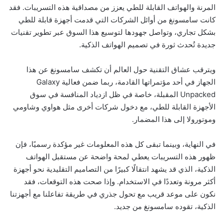
المرنة والهواتف القابلة للطي يعزز من مصداقية هذه التسريبات. فقد
كانت سامسونغ من أوائل الشركات التي قدمت أجهزة قابلة للطي
بشكل تجاري، وتواصل جهودها لتوسيع هذا السوق عبر تطوير تقنيات
جديدة تُحدث ثورة في تصميم الهواتف الذكية.
ويترقب عشاق التقنية حول العالم أن تكشف سامسونغ عن هذا
الجهاز في أحد مؤتمراتها القادمة، ربما ضمن فعالية Galaxy
Unpacked المقبلة، خاصة في ظل ازدياد المنافسة في سوق
الأجهزة القابلة للطي، مع دخول شركات أخرى مثل هواوي وشاومي
وموتورولا إلى هذا المضمار.
في النهاية، وبينما تبقى كل هذه المعلومات غير مؤكدة رسميًا، فإن
ظهور هذه التسريبات يعطي لمحة واضحة عن مستقبل الهواتف
الذكية، الذي قد يشهد انتقالًا كبيرًا من التصاميم التقليدية نحو أجهزة
أكثر مرونة وتعددًا في الاستخدام. وإذا صحت هذه التوقعات، فقد
نكون على موعد قريب مع تحول جذري في طريقة تفاعلنا مع أجهزتنا
الذكية، تقوده سامسونغ من جديد.