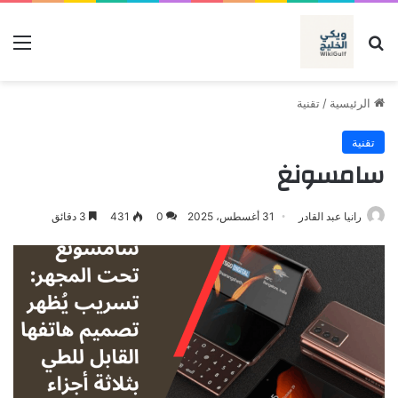
بحث عن
الق
الرئيسية
/
تقنية
تقنية
سامسونغ
رانيا عبد القادر
31 أغسطس، 2025
0
431
3 دقائق