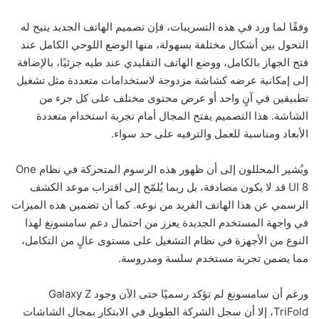
وفقًا لما ورد في هذه التسريبات، فإن تصميم الهاتف الجديد يتيح له
التحول بين أشكال مختلفة بسهولة، منها الوضع اللوحي الكامل عند
فتح الجهاز بالكامل، ووضع الهاتف التقليدي عند طيه جزئيًا، بالإضافة
إلى إمكانية عرضه كشاشة مزدوجة لاستخدامات متعددة مثل تشغيل
تطبيقين في آنٍ واحد أو عرض محتوى مختلف على كل جزء من
الشاشة. هذا التصميم يفتح المجال أمام تجربة استخدام متعددة
الأبعاد ومناسبة للعمل والترفيه على حد سواء.
ويُشير المحللون إلى أن ظهور هذه الرسوم المتحركة في نظام One
UI 8 قد لا يكون مصادفة، بل ربما يُلمّح إلى اقتراب موعد الكشف
الرسمي عن هذا الهاتف الفريد من نوعه. كما أن تضمين هذه الميزات
في واجهة المستخدم الجديدة يعزز من احتمال دعم سامسونغ لهذا
النوع من الأجهزة في نظام التشغيل على مستوى عالٍ من التكامل،
مما يضمن تجربة مستخدم سلسة ومدروسة.
ورغم أن سامسونغ لم تؤكد رسميًا حتى الآن وجود Galaxy Z
TriFold، إلا أن سجل الشركة الطويل في الابتكار بمجال الشاشات