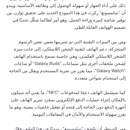
ذلك على أداء الجهاز أو سهولة الوصول إلى وظائفه الأساسية. ويبدو
أن “سامسونغ” ركزت في هذا النموذج الجديد على تحقيق توازن بين
توفير شاشة كبيرة وراحة الحمل، وهو أمر لطالما شكّل تحديًا في
تصميم الهواتف القابلة للطي.
ومن بين الميزات التقنية التي تم تسريبها ضمن نفس الرسوم
المتحركة، دعم الهاتف لتقنية الشحن اللاسلكي، إلى جانب ميزة
الشحن اللاسلكي العكسي، وهي خاصية تسمح باستخدام الهاتف
لشحن ملحقات أخرى مثل سماعات “Galaxy Buds” أو ساعات
“Galaxy Watch”، مما يعزز من تجربة المستخدم ويقلل من الحاجة
إلى استخدام شواحن متعددة.
كما سيشمل الهاتف دعمًا لمدفوعات “NFC”، ما يعني أنه سيكون
بالإمكان إجراء عمليات الدفع الإلكتروني بمجرد تمرير الهاتف على
أجهزة الدفع دون الحاجة إلى فتحه أو تفعيل خاصيات معينة، وهو ما
يعزز سهولة الاستخدام والأمان في المعاملات اليومية.
ومن المنتظر أن تكشف “سامسونغ” رسميًا عن هذا الهاتف خلال