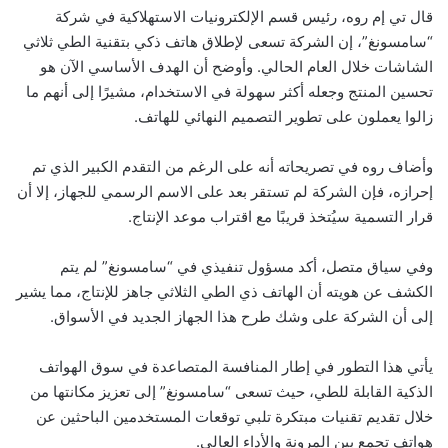
قال تي إم روه، رئيس قسم الإلكترونيات الاستهلاكية في شركة
“سامسونغ”، إن الشركة تسعى لإطلاق هاتف ذكي بتقنية الطي ثلاثي
الشاشات خلال العام الحالي. وأوضح أن الهدف الأساسي الآن هو
تحسين المنتج وجعله أكثر سهولة في الاستخدام، مشيرًا إلى أنهم ما
زالوا يعملون على تطوير التصميم النهائي للهاتف.
وأضاف روه في تصريحاته أنه على الرغم من التقدم الكبير الذي تم
إحرازه، فإن الشركة لم تستقر بعد على الاسم الرسمي للجهاز، إلا أن
قرار التسمية سيُتخذ قريبًا مع اقتراب موعد الإنتاج.
وفي سياق متصل، أكد مسؤول تنفيذي في “سامسونغ” لم يتم
الكشف عن هويته أن الهاتف ذي الطي الثلاثي جاهز للإنتاج، مما يشير
إلى أن الشركة على وشك طرح هذا الجهاز الجديد في الأسواق.
يأتي هذا التطور في إطار المنافسة المتصاعدة في سوق الهواتف
الذكية القابلة للطي، حيث تسعى “سامسونغ” إلى تعزيز مكانتها من
خلال تقديم تقنيات مبتكرة تلبي توقعات المستخدمين الباحثين عن
هواتف تجمع بين المرونة والأداء العالي.