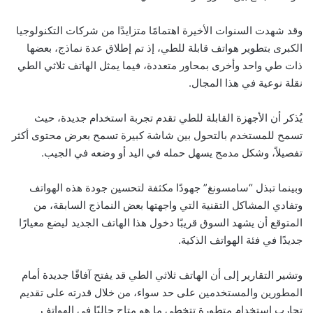
وقد شهدت السنوات الأخيرة اهتمامًا متزايدًا من شركات التكنولوجيا
الكبرى بتطوير هواتف قابلة للطي، إذ تم إطلاق عدة نماذج، بعضها
ذات طي واحد وأخرى بمحاور متعددة، فيما يمثل الهاتف ثلاثي الطي
نقلة نوعية في هذا المجال.
يُذكر أن الأجهزة القابلة للطي تقدم تجربة استخدام جديدة، حيث
تسمح للمستخدم بالتحول بين شاشة كبيرة تسمح بعرض محتوى أكثر
تفصيلاً، وشكل مدمج يسهل حمله في اليد أو وضعه في الجيب.
وبينما تبذل “سامسونغ” جهودًا مكثفة لتحسين جودة هذه الهواتف
وتفادي المشاكل التقنية التي واجهتها بعض النماذج السابقة، من
المتوقع أن يشهد السوق قريبًا دخول هذا الهاتف الجديد ليضع معيارًا
جديدًا في فئة الهواتف الذكية.
وتشير التقارير إلى أن الهاتف ثلاثي الطي قد يفتح آفاقًا جديدة أمام
المطورين والمستخدمين على حد سواء، من خلال قدرته على تقديم
تجارب استخدام متطورة تتخطى ما هو متاح حاليًا في الهواتف