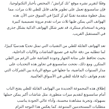
وفقًا لتقرير نشره موقع “تك كرانش”، المختص بأخبار التكنولوجيا،
فإن سامسونغ تعمل على تطوير هاتف قابل للطي ثلاث مرات، مما
يمثل خطوة متقدمة تقنيًا لم تُرَ كثيرًا في السوق حتى الآن. هذه
الهواتف التي يمكن طيها ثلاث مرات تقدم مرونة تصميمية كبيرة
وتجربة استخدام مبتكرة، قد تغير شكل الهواتف الذكية بشكل جذري
في المستقبل القريب.
تعد الهواتف القابلة للطي من التقنيات التي تمثل تحديًا هندسيًا كبيرًا،
لما تتطلبه من دقة عالية في تصنيع الشاشات والآليات الداخلية،
بحيث تحافظ على متانة الجهاز وجودة الشاشة على الرغم من الطي
المتكرر. ومع ذلك، نجحت سامسونغ في تجاوز هذه التحديات على
مدار السنوات الماضية، ما جعلها في موقع الريادة بين الشركات التي
تقدم هواتف ذكية قابلة للطي في الأسواق العالمية.
إطلاق هذه المجموعة الجديدة من الهواتف القابلة للطي يفتح الباب
أمام سامسونغ لتقديم ميزات متطورة، مثل شاشات أكبر يمكن حملها
بسهولة، وتجربة مشاهدة محسنة، وأداء عالي الجودة يناسب
متطلبات المستخدمين المتنوعة. كما يعكس هذا التوجه التزام