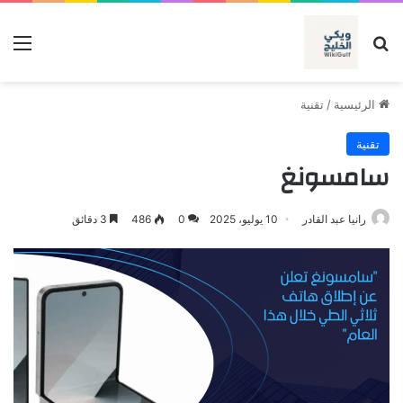
بحث عن
الق
الرئيسية
/
تقنية
تقنية
سامسونغ
رانيا عبد القادر
10 يوليو، 2025
0
486
3 دقائق