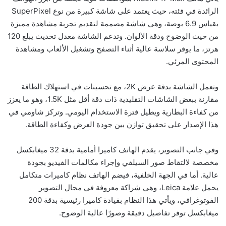
الرائدة في فئته، حيث يعتمد على شاشة كبيرة من نوع SuperPixel
بقياس 6.9 بوصة، وهي شاشة مصممة لتقديم تجربة مشاهدة مميزة
من حيث الوضوح ودقة الألوان. وتدعم الشاشة معدل تحديث يبلغ 120
هرتز، ما يوفر سلاسة عالية أثناء التصفح وتشغيل الألعاب ومشاهدة
المحتوى المرئي.
وتعمل الشاشة بدقة عرض 2K، مع تحسينات في استهلاك الطاقة
مقارنة ببعض الشاشات التقليدية ذات دقة أقل مثل 1.5K، وهو ما يعزز
من كفاءة البطارية ويطيل فترة الاستخدام اليومي. وتركز شاومي في
هذا الإصدار على تحقيق توازن بين جودة العرض وكفاءة الطاقة.
وفي جانب التصوير، يقدم الهاتف كاميرا أمامية بدقة 32 ميغابكسل
مخصصة لالتقاط صور السيلفي وإجراء مكالمات الفيديو بجودة
عالية. أما في الجهة الخلفية، فيضم الهاتف نظام كاميرات متكامل
يحمل علامة Leica، وهي شراكة معروفة في مجال التصوير
الفوتوغرافي، ويأتي هذا النظام بقيادة كاميرا رئيسية بدقة 200
ميغابكسل توفر تفاصيل دقيقة وصورًا عالية الوضوح.