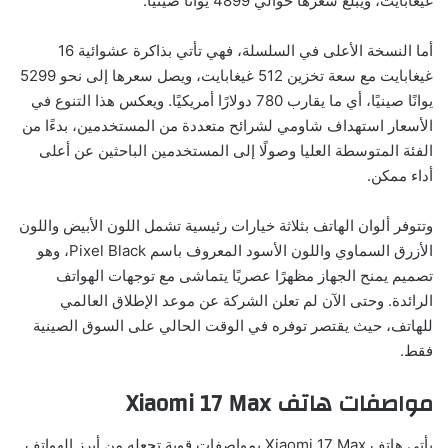
غيغابايت، ويبلغ سعرها حوالي 4899 يوانًا صينيًا.
أما النسخة الأعلى في السلسلة، فهي تأتي بذاكرة عشوائية 16
غيغابايت مع سعة تخزين 512 غيغابايت، ويصل سعرها إلى نحو 5299
يوانًا صينيًا، أي ما يقارب 780 دولارًا أمريكيًا. ويعكس هذا التنوع في
الأسعار استهداف شاومي لشرائح متعددة من المستخدمين، بدءًا من
الفئة المتوسطة العليا وصولًا إلى المستخدمين الباحثين عن أعلى
أداء ممكن.
وتتوفر ألوان الهاتف بثلاثة خيارات رئيسية تشمل اللون الأبيض واللون
الأزرق السماوي واللون الأسود المعروف باسم Pixel Black، وهو
تصميم يمنح الجهاز مظهرًا عصريًا يتماشى مع توجهات الهواتف
الرائدة. وحتى الآن لم تعلن الشركة عن موعد الإطلاق العالمي
للهاتف، حيث يقتصر توفره في الوقت الحالي على السوق الصينية
فقط.
مواصفات هاتف Xiaomi 17 Max
يأتي هاتف Xiaomi 17 Max بمواصفات قوية تجعله من أبرز الهواتف