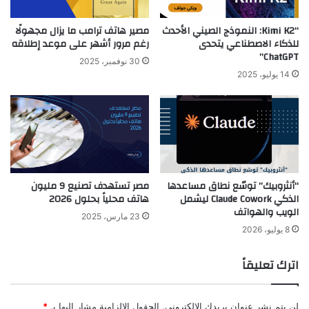
“Kimi K2: النموذج الصيني الأحدث
مصير هاتف ترامب ما يزال مجهولًا
للذكاء الاصطناعي يتحدى
رغم مرور أشهر على موعد إطلاقه
ChatGPT”
30 نوفمبر، 2025
14 يوليو، 2025
“أنثروبيك” توسّع نطاق مساعدها
مصر تستهدف تصنيع 9 مليون
الذكي Claude Cowork ليشمل
هاتف محلياً بحلول 2026
الويب والهواتف
23 مارس، 2025
8 يوليو، 2026
اترك تعليقاً
لن يتم نشر عنوان بريدك الإلكتروني.
الحقول الإلزامية مشار إليها بـ
*