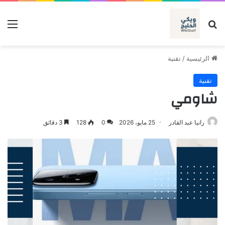
بحث عن
الق
الرئيسية
/
تقنية
تقنية
شاومي
رانيا عبد القادر
25 مايو، 2026
0
128
3 دقائق