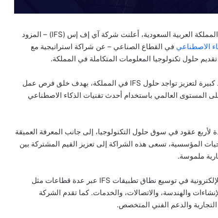
في إطار التزامها المستمر بدعم النمو والتحول الرقمي في المملكة العربية السعودية، أعلنت شركة آي إف إس (IFS) – المزود
اء الاصطناعي
في القطاع الصناعي – عن شراكة استراتيجية مع
ومن خلال هذه الشراكة، تعمل الشركتان على استثمار موارد كبيرة لتعزيز تواجد حلول IFS في المملكة، بهدف خلق فرص عمل
لى المستوى العالمي باستخدام أحدث تقنيات الذكاء الاصطناعي
ة لأربع عقود في سوق حلول التكنولوجيا، إلى جانب المعرفة العميقة
لبرمجيات المؤسسية، تسعى هذه الشراكة إلى تعزيز القيم المشتركة بين
ارية ملموسة.
في إطار هذه الشراكة، تسهم الشركة السعودية للحاسبات الإلكترونية في توسيع نطاق تطبيقات IFS عبر عدة قطاعات مثل
الإنشاءات والهندسة، والاتصالات، والخدمات. كما تقدم الشركة