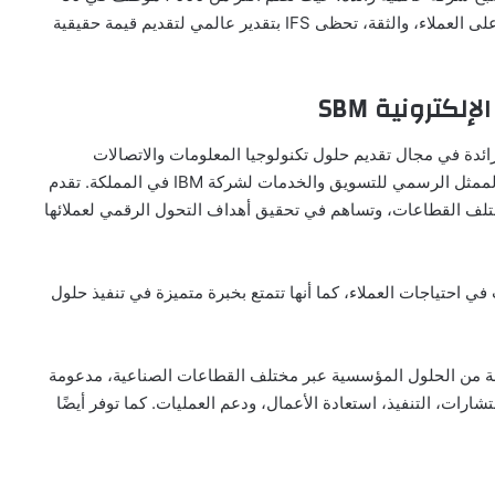
دولة. بفضل قيمها الأساسية المتمثلة في المرونة، والتركيز على العملاء، والثقة، تحظى IFS بتقدير عالمي لتقديم قيمة حقيقية
كترونية SBM
ائدة في مجال تقديم حلول تكنولوجيا المعلومات والاتصالات
المتكاملة للمؤسسات في المملكة العربية السعودية، وهي الممثل الرسمي للتسويق والخدمات لشركة IBM في المملكة. تقدم
ختلف القطاعات، وتساهم في تحقيق أهداف التحول الرقمي لعملائها
ي احتياجات العملاء، كما أنها تتمتع بخبرة متميزة في تنفيذ حلول
لة من الحلول المؤسسية عبر مختلف القطاعات الصناعية، مدعومة
رات، التنفيذ، استعادة الأعمال، ودعم العمليات. كما توفر أيضًا