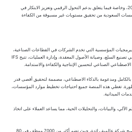
وأضاف: “أعمالنا تتماشى تمامًا مع أهداف رؤية المملكة 2030، وخاصة فيما يتعلق بدعم التحول الرقمي وتعزيز الابتكار في
سسات السعودية من تحقيق مستويات غير مسبوقة من الكفاءة
ناعي والبرمجيات المؤسسية التي تخدم الشركات في القطاعات الصناعية،
والخدمات، والطاقة. من خلال تقنياتها التي تدعم الشركات في تصنيع السلع، وصيانة الأصول المعقدة، وإدارة العمليات، تتيح IFS
 الاصطناعي الصناعي لتحسين الإنتاجية والكفاءة والاستدامة.
نصة قابلة للتخصيص بالكامل ومدعومة بالذكاء الاصطناعي، مصممة لتحقيق أقصى قدر
تطورة. تغطي هذه المنصة جميع احتياجات تخطيط موارد المؤسسات،
دمات الميدانية.
اعي، والتعلم الآلي، والبيانات، والتحليلات الحية، مما يساعد العملاء على اتخاذ
تأسست IFS في عام 1983، ونجحت في النمو المستمر لتصبح شركة عالمية رائدة، حيث تضم أكثر من 7000 موظف في 80