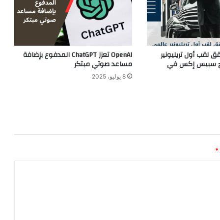
 لقب أول تريليونير
OpenAI تعزز ChatGPT المدفوع بإضافة
اج سبيس إكس في
مساعد صوتي مبتكر
8 يوليو، 2025
*