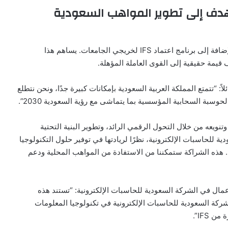
هدف إلى تطوير المواهب السعودية
ويشمل ذلك برامج تدريب متخصصة لتعزيز مهارات البيع، بالإضافة إلى برنامج اعتماد IFS لخريجي الجامعات. يساهم هذا
قيمة حقيقية إلى القوى العاملة المؤهلة.
مون نيسلر، الرئيس التنفيذي للإيرادات لدى IFS، قائلاً: “تتمتع المملكة العربية السعودية بإمكانات كبيرة جدًا، ونحن نتطلع
سبة السحابية المؤسسية بما يتماشى مع رؤية السعودية 2030”.
نويعه من خلال التحول الرقمي الرائد، وتطوير البنية التحتية
ية للحاسبات الإلكترونية، نظرًا لريادتها في توفير حلول التكنولوجيا
يز وجود ممارسات IFS في السعودية. هذه الشراكة ستمكننا من الاستفادة من المواهب المحلية ودعم
مال في الشركة السعودية للحاسبات الإلكترونية: “تستند هذه
لشركة السعودية للحاسبات الإلكترونية في تكنولوجيا المعلومات
IFS”.