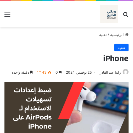
بحث عن
الق
الرئيسية
/
تقنية
تقنية
iPhone
رانيا عبد القادر
25 نوفمبر، 2024
0
1٬143
دقيقة واحدة