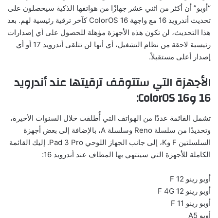
“أوبو” أن أكثر من اثني عشر جهازًا من هواتفها الذكية سيحصلون على
تحديث أندرويد 16 مع واجهة ColorOS 16 كآخر ترقية رئيسية لهم. بعد
هذا التحديث، لن تكون هذه الأجهزة مؤهلة للحصول على أي إصدارات
رئيسية لاحقة من نظام التشغيل، أي أنها لن تتلقى أندرويد 17 أو أي
إصدار أعلى مستقبلاً.
الأجهزة التي ستتوقف ترقيتها عند أندرويد
16 وColorOS 16:
تشمل القائمة عددًا من الهواتف التي أُطلقت خلال السنوات الأخيرة،
وتحديدًا من سلسلة Reno وسلسلة A، بالإضافة إلى بعض أجهزة
السلسلتين F وK، إلى جانب الجهاز اللوحي Pad 3 Pro. إليك القائمة
الكاملة للأجهزة التي سينتهي بها المطاف عند أندرويد 16:
أوبو رينو 12 F
أوبو رينو 12 F 4G
أوبو رينو 11 F
أوبو A5