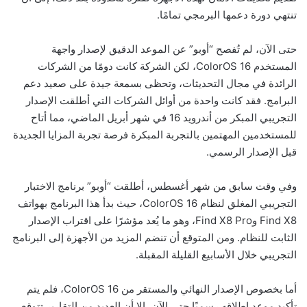
تنتهي دورة دعمها البرمجي تمامًا.
حتى الآن، لم تُفصح “أوبو” عن الموعد الدقيق لإصدار واجهة
المستخدم ColorOS 16، لكن الشركة كانت دومًا من الشركات
الرائدة في مجال التحديثات، وتحظى بسمعة جيدة على صعيد دعم
البرامج. فقد كانت واحدة من أوائل الشركات التي أطلقت الإصدار
التجريبي المبكر من أندرويد 16 في شهر أبريل الماضي، مما أتاح
للمستخدمين المهتمين بالتجربة المبكرة فرصة تجربة المزايا الجديدة
قبل الإصدار الرسمي.
وفي وقت سابق من شهر أغسطس، أطلقت “أوبو” برنامج الاختبار
التجريبي المغلق لنظام ColorOS 16، حيث بدأ هذا البرنامج بهواتف
Find X8 وFind X8 Pro، وهو ما يُعد مؤشرًا على اقتراب الإصدار
الثابت للنظام. ومن المتوقع أن تنضم المزيد من الأجهزة إلى البرنامج
التجريبي خلال الأسابيع القليلة المقبلة.
أما بخصوص الإصدار النهائي والمستقر من ColorOS 16، فلم يتم
تأكيد موعد إطلاقه رسميًا حتى الآن، إلا أن العديد من التقارير تتوقع