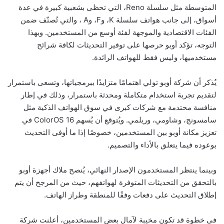
المتوسطة مثل سلسلة Reno، التي تحظى بشعبية كبيرة في عدة
أسواق، إلى جانب هواتف سلسلة K، وF، وA ، والتي تُصنّف ضمن
الفئات الاقتصادية والموجهة لفئة أوسع من المستخدمين. وبهذا
التوجه، تؤكد أوبو حرصها على توفير التحديثات لكافة شرائح
مستخدميها، وليس فقط للهواتف الرائدة.
يُذكر أن شركة أوبو تولي اهتمامًا متزايدًا ببرمجياتها، وتسعى باستمرار
لتقديم تجربة استخدام متكاملة ومحدثة باستمرار، وذلك في إطار
منافسة محتدمة مع شركات كبرى في سوق الهواتف الذكية مثل
سامسونج، وشاومي، وريلمي. ويُتوقع أن يُسهم ColorOS 16 في
تعزيز مكانة أوبو بين المستخدمين، خصوصًا إذا ما أوفى التحديث
بوعوده فيما يتعلق بالأداء والتصميم.
وبينما ينتظر المستخدمون الإصدار النهائي، يُنصح ملاك أجهزة أوبو
بالتحقق من التحديثات المتوفرة لهواتفهم، حيث من المرجح أن يتم
إطلاق التحديث على دفعات وفقًا للمنطقة وطراز الهاتف.
في خطوة قد تكون مخيبة لآمال بعض المستخدمين، أعلنت شركة