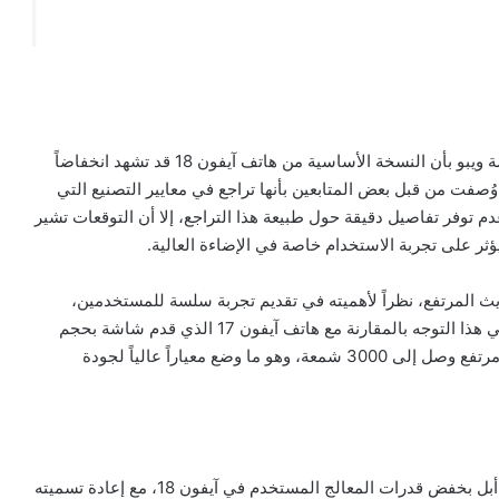
تفيد المعلومات التي نشرها أحد المسربين التقنيين عبر منصة ويبو بأن النسخة الأساسية من هاتف آيفون 18 قد تشهد انخفاضاً
صفت من قبل بعض المتابعين بأنها تراجع في معايير التصنيع التي
 توفر تفاصيل دقيقة حول طبيعة هذا التراجع، إلا أن التوقعات تشير
 على تجربة الاستخدام خاصة في الإضاءة العالية.
يث المرتفع، نظراً لأهميته في تقديم تجربة سلسة للمستخدمين،
خصوصاً مع الاستخدامات اليومية مثل التصفح والألعاب. ويأتي هذا التوجه بالمقارنة مع هاتف آيفون 17 الذي قدم شاشة بحجم
6.3 بوصة، مدعومة بتقنية ProMotion، مع مستوى سطوع مرتفع وصل إلى 3000 شمعة، وهو ما وضع معياراً عالياً لجودة
في سياق متصل، تشير تسريبات أخرى إلى احتمال أن تقوم أبل بخفض قدرات المعالج المستخدم في آيفون 18، مع إعادة تسميته