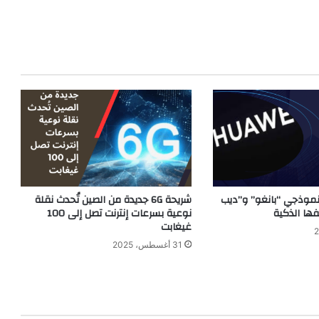
موذجي “بانغو” و”ديب
شريحة 6G جديدة من الصين تُحدث نقلة
ها الذكية
نوعية بسرعات إنترنت تصل إلى 100
غيغابت
31 أغسطس، 2025