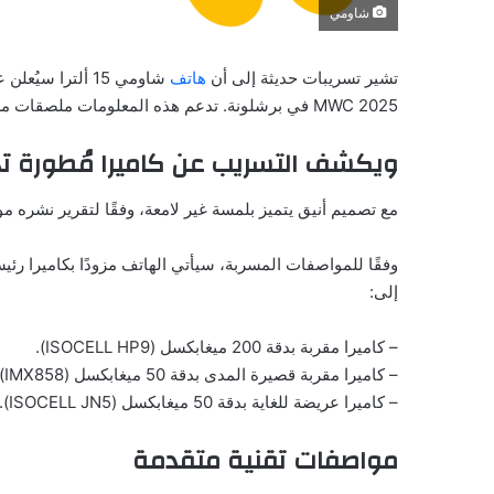
شاومي
تشير تسريبات حديثة إلى أن
هاتف
MWC 2025 في برشلونة. تدعم هذه المعلومات ملصقات مسربة بالإضافة إلى مقطع فيديو عملي يعرض تصميم الهاتف الجديد.
ويكشف التسريب عن كاميرا مُطورة 
مع تصميم أنيق يتميز بلمسة غير لامعة، وفقًا لتقرير نشره موقع “arena
إلى:
– كاميرا مقربة بدقة 200 ميغابكسل (ISOCELL HP9).
– كاميرا مقربة قصيرة المدى بدقة 50 ميغابكسل (IMX858).
– كاميرا عريضة للغاية بدقة 50 ميغابكسل (ISOCELL JN5).
مواصفات تقنية متقدمة