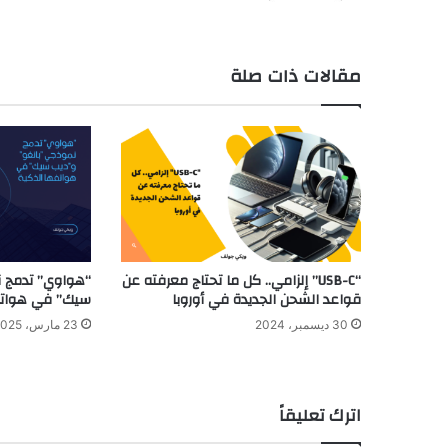
مقالات ذات صلة
“USB-C” إلزامي.. كل ما تحتاج معرفته عن
“هواوي” تدمج ن
قواعد الشحن الجديدة في أوروبا
سيك” في هواتف
30 ديسمبر، 2024
23 مارس، 2025
اترك تعليقاً