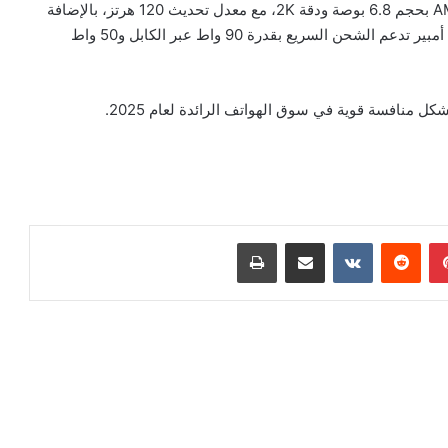
من المتوقع أن يأتي هاتف شاومي 15 Ultra بشاشة AMOLED بحجم 6.8 بوصة ودقة 2K، مع معدل تحديث 120 هرتز، بالإضافة
إلى معالج Snapdragon 8 Elite وبطارية بسعة 6000 مللي أمبير تدعم الشحن السريع بقدرة 90 واط عبر الكابل و50 واط
بينتيريست
مشاركة عبر البريد
طباعة