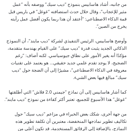
من جانبه، أشاد هاسابيس بنموذج “ديب سيك” ووصفه بأنه “عمل
مثير للإعجاب”، وقال خلال حدث استضافته “غوغل” في باريس قبل
قمة الذكاء الاصطناعي: “أعتقد أن هذا ربما يكون أفضل عمل رأيته
يخرج من الصين”.
وأوضح هاسابيس، الرئيس التنفيذي لشركة “ديب مايند”، أن النموذج
الذكائي الجديد يثبت قدرة “ديب سيك” على القيام بهندسة متقدمة،
مؤكدًا أنه يغير الأمور على نطاق جيوسياسي. لكنه أضاف: “رغم
الضجيج، لا يوجد تقدم علمي جديد حقيقي… هو يعتمد على تقنيات
معروفة في الذكاء الاصطناعي”، مشيرًا إلى أن الضجة حول “ديب
سيك” مبالغ فيها بعض الشيء.
كما أشار هاسابيس إلى أن نماذج “جيمني 2.0 فلاش” التي أطلقتها
“غوغل” هذا الأسبوع للجميع، تعتبر أكثر كفاءة من نموذج “ديب مايند”.
من جهة أخرى، شكك بعض الخبراء في مزاعم “ديب سيك” حول
تكاليف تطوير نماذجها المنخفضة، معتبرين أن تكلفة تطوير هذه
النماذج، بالإضافة إلى الرقائق المستخدمة، قد تكون أعلى من